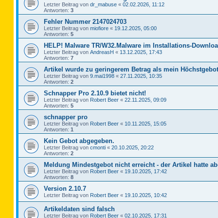
Letzter Beitrag von
dr_mabuse
«
02.02.2026, 11:12
Antworten:
3
Fehler Nummer 2147024703
Letzter Beitrag von
miofiore
«
19.12.2025, 05:00
Antworten:
5
HELP! Malware TR/W32.Malware im Installations-Downloa
Letzter Beitrag von
AndreasH
«
13.12.2025, 17:43
Antworten:
7
Artikel wurde zu geringerem Betrag als mein Höchstgebot
Letzter Beitrag von
9.mai1998
«
27.11.2025, 10:35
Antworten:
2
Schnapper Pro 2.10.9 bietet nicht!
Letzter Beitrag von
Robert Beer
«
22.11.2025, 09:09
Antworten:
5
schnapper pro
Letzter Beitrag von
Robert Beer
«
10.11.2025, 15:05
Antworten:
1
Kein Gebot abgegeben.
Letzter Beitrag von
cmonti
«
20.10.2025, 20:22
Antworten:
2
Meldung Mindestgebot nicht erreicht - der Artikel hatte ab
Letzter Beitrag von
Robert Beer
«
19.10.2025, 17:42
Antworten:
8
Version 2.10.7
Letzter Beitrag von
Robert Beer
«
19.10.2025, 10:42
Artikeldaten sind falsch
Letzter Beitrag von
Robert Beer
«
02.10.2025, 17:31