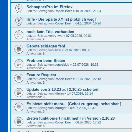
Antworten:
1
SchnapperPro im Firefox
Letzter Beitrag von
Robert Beer
«
10.04.2005, 21:04
Hilfe - Die Spalte XY ist plötzlich weg!
Letzter Beitrag von
Robert Beer
«
04.10.2004, 16:26
noch kein Titel vorhanden
Letzter Beitrag von
v-two
«
07.08.2026, 09:01
Antworten:
2
Gebote schlagen fehl
Letzter Beitrag von
sissi
«
29.07.2026, 08:58
Antworten:
6
Problem beim Bieten
Letzter Beitrag von
doppeldob
«
22.07.2026, 10:31
Antworten:
2
Feature Request
Letzter Beitrag von
Robert Beer
«
21.07.2026, 22:18
Antworten:
2
Update von 2.10.23 auf 2.10.25 scheitert
Letzter Beitrag von
killerm
«
14.07.2026, 15:14
Antworten:
3
Es bietet nicht mehr... [Gebot zu gering, scheinbar ]
Letzter Beitrag von
Mulinger
«
09.07.2026, 12:37
Antworten:
3
Bieten funktioniert nicht mehr in Version 2.10.28
Letzter Beitrag von
Robert Beer
«
06.07.2026, 17:22
Antworten:
8