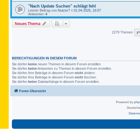
"Nach Update Suchen" schlägt fehl
Letzter Beitrag von
Nutzer7
«
01.04.2025, 16:07
Antworten:
4
Neues Thema
2279 Themen
BERECHTIGUNGEN IN DIESEM FORUM
Sie dürfen
keine
neuen Themen in diesem Forum erstellen.
Sie dürfen
keine
Antworten zu Themen in diesem Forum erstellen.
Sie dürfen Ihre Beiträge in diesem Forum
nicht
ändern.
Sie dürfen Ihre Beiträge in diesem Forum
nicht
löschen.
Sie dürfen
keine
Dateianhänge in diesem Forum erstellen.
Foren-Übersicht
Powered by
ph
Deutsche
Datens