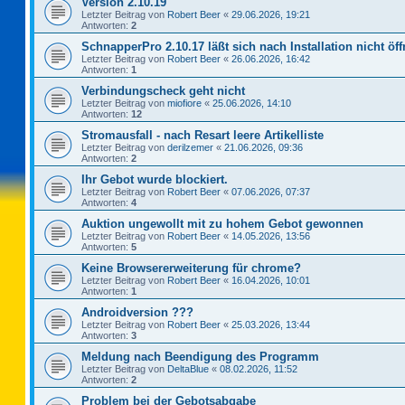
Version 2.10.19
Letzter Beitrag von
Robert Beer
«
29.06.2026, 19:21
Antworten:
2
SchnapperPro 2.10.17 läßt sich nach Installation nicht öf
Letzter Beitrag von
Robert Beer
«
26.06.2026, 16:42
Antworten:
1
Verbindungscheck geht nicht
Letzter Beitrag von
miofiore
«
25.06.2026, 14:10
Antworten:
12
Stromausfall - nach Resart leere Artikelliste
Letzter Beitrag von
derilzemer
«
21.06.2026, 09:36
Antworten:
2
Ihr Gebot wurde blockiert.
Letzter Beitrag von
Robert Beer
«
07.06.2026, 07:37
Antworten:
4
Auktion ungewollt mit zu hohem Gebot gewonnen
Letzter Beitrag von
Robert Beer
«
14.05.2026, 13:56
Antworten:
5
Keine Browsererweiterung für chrome?
Letzter Beitrag von
Robert Beer
«
16.04.2026, 10:01
Antworten:
1
Androidversion ???
Letzter Beitrag von
Robert Beer
«
25.03.2026, 13:44
Antworten:
3
Meldung nach Beendigung des Programm
Letzter Beitrag von
DeltaBlue
«
08.02.2026, 11:52
Antworten:
2
Problem bei der Gebotsabgabe