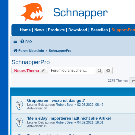
Home
|
News
|
Produkte
|
Download
|
Bestellen
|
Support-Fo
FAQ
Foren-Übersicht
SchnapperPro
SchnapperPro
Suche
Erweiterte S
Neues Thema
2279 Themen
Gruppieren - wozu ist das gut?
Letzter Beitrag von
Robert Beer
«
02.05.2022, 08:49
Antworten:
36
'Mein eBay' importieren lädt nicht alle Artikel
Letzter Beitrag von
Robert Beer
«
04.02.2021, 18:01
Antworten:
19