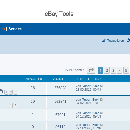
rum
|
Service
Registrieren
uche
Seite
1
von
46
1
2
3
4
5
2279 Themen
ANTWORTEN
ZUGRIFFE
LETZTER BEITRAG
von
Robert Beer
36
276828
02.05.2022, 08:49
1
2
3
von
Robert Beer
19
162841
04.02.2021, 18:01
1
2
von
Robert Beer
1
67921
14.12.2020, 09:33
von
Robert Beer
0
86118
22.11.2020, 16:26