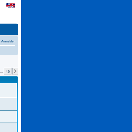
Anmelden
46
Nächste
…