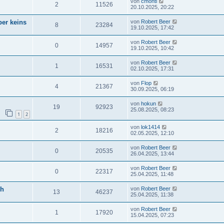
von
cmonti
2
11526
20.10.2025, 20:22
ber keins
von
Robert Beer
8
23284
19.10.2025, 17:42
von
Robert Beer
0
14957
19.10.2025, 10:42
von
Robert Beer
1
16531
02.10.2025, 17:31
von
Flop
4
21367
30.09.2025, 06:19
von
hokun
19
92923
25.08.2025, 08:23
1
2
von
lok1414
2
18216
02.05.2025, 12:10
von
Robert Beer
0
20535
26.04.2025, 13:44
von
Robert Beer
0
22317
25.04.2025, 11:48
ch
von
Robert Beer
13
46237
25.04.2025, 11:38
von
Robert Beer
1
17920
15.04.2025, 07:23