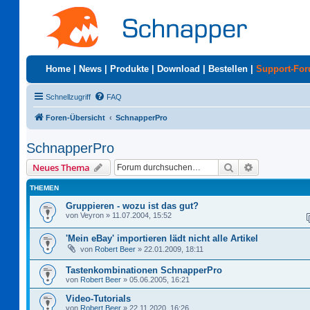
Home
|
News
|
Produkte
|
Download
|
Bestellen
|
Support-Fo
Schnellzugriff
FAQ
Foren-Übersicht
SchnapperPro
SchnapperPro
Suche
Erweiterte S
Neues Thema
THEMEN
Gruppieren - wozu ist das gut?
von
Veyron
»
11.07.2004, 15:52
'Mein eBay' importieren lädt nicht alle Artikel
von
Robert Beer
»
22.01.2009, 18:11
Tastenkombinationen SchnapperPro
von
Robert Beer
»
05.06.2005, 16:21
Video-Tutorials
von
Robert Beer
»
22.11.2020, 16:26