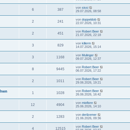
von
sissi
6
387
29.07.2026, 08:58
von
doppeldob
2
241
22.07.2026, 10:31
von
Robert Beer
2
451
21.07.2026, 22:18
von
killerm
3
829
14.07.2026, 15:14
von
Mulinger
3
1168
09.07.2026, 12:37
von
Robert Beer
8
9445
06.07.2026, 17:22
von
Robert Beer
2
1011
29.06.2026, 19:21
ffnen
von
Robert Beer
1
1028
26.06.2026, 16:42
von
miofiore
12
4904
25.06.2026, 14:10
von
derilzemer
2
1283
21.06.2026, 09:36
von
Robert Beer
4
12515