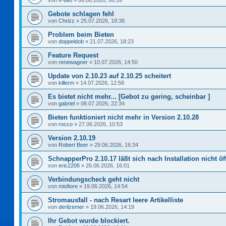
von
v-two
»
06.08.2026, 06:59
Gebote schlagen fehl
von
Chrizz
»
25.07.2026, 18:38
Problem beim Bieten
von
doppeldob
»
21.07.2026, 18:23
Feature Request
von
renewagner
»
10.07.2026, 14:50
Update von 2.10.23 auf 2.10.25 scheitert
von
killerm
»
14.07.2026, 12:58
Es bietet nicht mehr... [Gebot zu gering, scheinbar ]
von
gabriel
»
08.07.2026, 22:34
Bieten funktioniert nicht mehr in Version 2.10.28
von
rocco
»
27.06.2026, 10:53
Version 2.10.19
von
Robert Beer
»
29.06.2026, 16:34
SchnapperPro 2.10.17 läßt sich nach Installation nicht ö
von
eric2206
»
26.06.2026, 16:01
Verbindungscheck geht nicht
von
miofiore
»
19.06.2026, 14:54
Stromausfall - nach Resart leere Artikelliste
von
derilzemer
»
19.06.2026, 14:19
Ihr Gebot wurde blockiert.