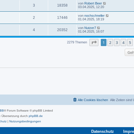
von
Robert Beer
3
18358
03.04.2025, 12:20
von
nochschneller
2
17446
01.04.2025, 18:19
von
Nutzer7
4
20352
01.04.2025, 16:07
Seite
1
von
46
1
2
3
4
5
2279 Themen
Geh
Alle Cookies löschen
Alle Zeiten sind
pBB
® Forum Software © phpBB Limited
 Übersetzung durch
phpBB.de
chutz
|
Nutzungsbedingungen
Datenschutz
Impr