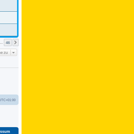
46
Nächste
…
e zu
UTC+01:00
essum