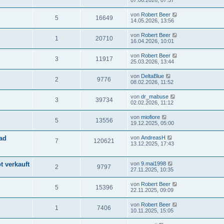
07.06.2026, 07:37
von
Robert Beer
5
16649
14.05.2026, 13:56
von
Robert Beer
1
20710
16.04.2026, 10:01
von
Robert Beer
3
11917
25.03.2026, 13:44
von
DeltaBlue
2
9776
08.02.2026, 11:52
von
dr_mabuse
3
39734
02.02.2026, 11:12
von
miofiore
5
13556
19.12.2025, 05:00
ad
von
AndreasH
7
120621
13.12.2025, 17:43
t verkauft
von
9.mai1998
2
9797
27.11.2025, 10:35
von
Robert Beer
5
15396
22.11.2025, 09:09
von
Robert Beer
1
7406
10.11.2025, 15:05