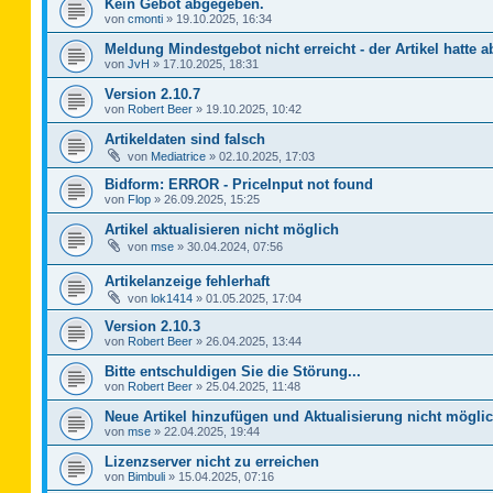
Kein Gebot abgegeben.
von
cmonti
»
19.10.2025, 16:34
Meldung Mindestgebot nicht erreicht - der Artikel hatte a
von
JvH
»
17.10.2025, 18:31
Version 2.10.7
von
Robert Beer
»
19.10.2025, 10:42
Artikeldaten sind falsch
von
Mediatrice
»
02.10.2025, 17:03
Bidform: ERROR - PriceInput not found
von
Flop
»
26.09.2025, 15:25
Artikel aktualisieren nicht möglich
von
mse
»
30.04.2024, 07:56
Artikelanzeige fehlerhaft
von
lok1414
»
01.05.2025, 17:04
Version 2.10.3
von
Robert Beer
»
26.04.2025, 13:44
Bitte entschuldigen Sie die Störung...
von
Robert Beer
»
25.04.2025, 11:48
Neue Artikel hinzufügen und Aktualisierung nicht mögli
von
mse
»
22.04.2025, 19:44
Lizenzserver nicht zu erreichen
von
Bimbuli
»
15.04.2025, 07:16