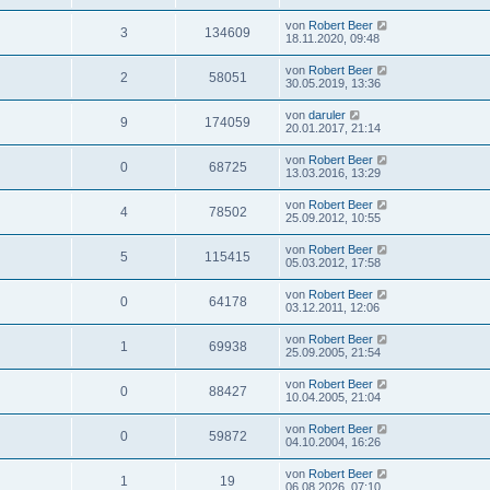
von
Robert Beer
3
134609
18.11.2020, 09:48
von
Robert Beer
2
58051
30.05.2019, 13:36
von
daruler
9
174059
20.01.2017, 21:14
von
Robert Beer
0
68725
13.03.2016, 13:29
von
Robert Beer
4
78502
25.09.2012, 10:55
von
Robert Beer
5
115415
05.03.2012, 17:58
von
Robert Beer
0
64178
03.12.2011, 12:06
von
Robert Beer
1
69938
25.09.2005, 21:54
von
Robert Beer
0
88427
10.04.2005, 21:04
von
Robert Beer
0
59872
04.10.2004, 16:26
von
Robert Beer
1
19
06.08.2026, 07:10