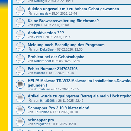
von
Rohling
»
20.03.2022, 19:11
Auktion ungewollt mit zu hohem Gebot gewonnen
von
msab
»
15.04.2026, 18:44
Keine Browsererweiterung für chrome?
von
jopo
»
13.07.2025, 15:00
Androidversion ???
von
Zierni
»
28.02.2026, 11:14
Meldung nach Beendigung des Programm
von
DeltaBlue
»
07.02.2026, 12:30
Problem bei der Gebotsabgabe
von
Robert Beer
»
06.03.2023, 12:39
Fehler Nummer 2147024703
von
miofiore
»
18.12.2025, 14:46
HELP! Malware TR/W32.Malware im Installations-Downlo
gefunden !
von
dr_mabuse
»
07.12.2025, 17:35
Artikel wurde zu geringerem Betrag als mein Höchstgebo
von
9.mai1998
»
26.11.2025, 22:42
Schnapper Pro 2.10.9 bietet nicht!
von
JPGranizo
»
17.11.2025, 01:10
schnapper pro
von
stargazer
»
10.11.2025, 15:01