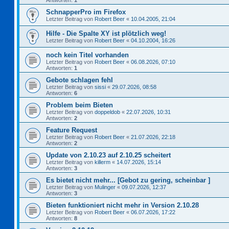
Antworten:
1
SchnapperPro im Firefox
Letzter Beitrag von
Robert Beer
«
10.04.2005, 21:04
Hilfe - Die Spalte XY ist plötzlich weg!
Letzter Beitrag von
Robert Beer
«
04.10.2004, 16:26
noch kein Titel vorhanden
Letzter Beitrag von
Robert Beer
«
06.08.2026, 07:10
Antworten:
1
Gebote schlagen fehl
Letzter Beitrag von
sissi
«
29.07.2026, 08:58
Antworten:
6
Problem beim Bieten
Letzter Beitrag von
doppeldob
«
22.07.2026, 10:31
Antworten:
2
Feature Request
Letzter Beitrag von
Robert Beer
«
21.07.2026, 22:18
Antworten:
2
Update von 2.10.23 auf 2.10.25 scheitert
Letzter Beitrag von
killerm
«
14.07.2026, 15:14
Antworten:
3
Es bietet nicht mehr... [Gebot zu gering, scheinbar ]
Letzter Beitrag von
Mulinger
«
09.07.2026, 12:37
Antworten:
3
Bieten funktioniert nicht mehr in Version 2.10.28
Letzter Beitrag von
Robert Beer
«
06.07.2026, 17:22
Antworten:
8