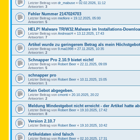
Letzter Beitrag von
dr_mabuse
«
02.02.2026, 11:12
Antworten:
3
Fehler Nummer 2147024703
Letzter Beitrag von
miofiore
«
19.12.2025, 05:00
Antworten:
5
HELP! Malware TR/W32.Malware im Installations-Downloa
Letzter Beitrag von
AndreasH
«
13.12.2025, 17:43
Antworten:
7
Artikel wurde zu geringerem Betrag als mein Höchstgebot
Letzter Beitrag von
9.mai1998
«
27.11.2025, 10:35
Antworten:
2
Schnapper Pro 2.10.9 bietet nicht!
Letzter Beitrag von
Robert Beer
«
22.11.2025, 09:09
Antworten:
5
schnapper pro
Letzter Beitrag von
Robert Beer
«
10.11.2025, 15:05
Antworten:
1
Kein Gebot abgegeben.
Letzter Beitrag von
cmonti
«
20.10.2025, 20:22
Antworten:
2
Meldung Mindestgebot nicht erreicht - der Artikel hatte ab
Letzter Beitrag von
Robert Beer
«
19.10.2025, 17:42
Antworten:
8
Version 2.10.7
Letzter Beitrag von
Robert Beer
«
19.10.2025, 10:42
Artikeldaten sind falsch
Letzter Beitrag von
Robert Beer
«
02.10.2025, 17:31