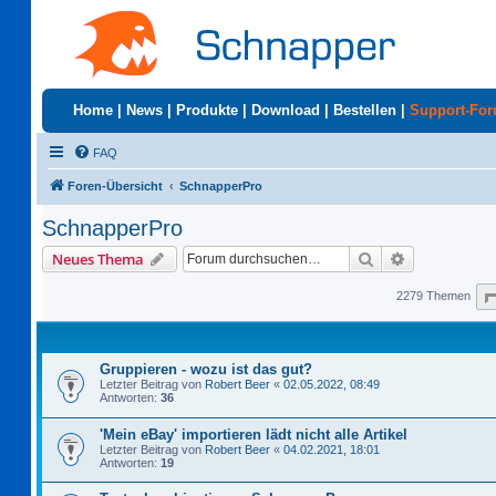
Home
|
News
|
Produkte
|
Download
|
Bestellen
|
Support-Fo
FAQ
Foren-Übersicht
SchnapperPro
SchnapperPro
Suche
Erweiterte S
Neues Thema
2279 Themen
Gruppieren - wozu ist das gut?
Letzter Beitrag von
Robert Beer
«
02.05.2022, 08:49
Antworten:
36
'Mein eBay' importieren lädt nicht alle Artikel
Letzter Beitrag von
Robert Beer
«
04.02.2021, 18:01
Antworten:
19