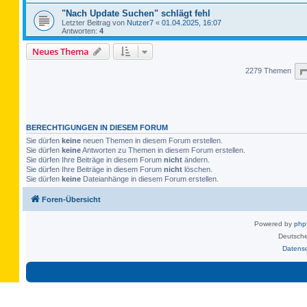
"Nach Update Suchen" schlägt fehl
Letzter Beitrag von
Nutzer7
«
01.04.2025, 16:07
Antworten:
4
Neues Thema
2279 Themen
BERECHTIGUNGEN IN DIESEM FORUM
Sie dürfen
keine
neuen Themen in diesem Forum erstellen.
Sie dürfen
keine
Antworten zu Themen in diesem Forum erstellen.
Sie dürfen Ihre Beiträge in diesem Forum
nicht
ändern.
Sie dürfen Ihre Beiträge in diesem Forum
nicht
löschen.
Sie dürfen
keine
Dateianhänge in diesem Forum erstellen.
Foren-Übersicht
Powered by
ph
Deutsche
Datens