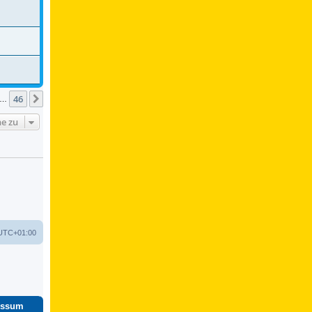
46
Nächste
…
e zu
UTC+01:00
essum