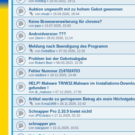
von
Rohling
»
20.03.2022, 19:11
Auktion ungewollt mit zu hohem Gebot gewonnen
von
msab
»
15.04.2026, 18:44
Keine Browsererweiterung für chrome?
von
jopo
»
13.07.2025, 15:00
Androidversion ???
von
Zierni
»
28.02.2026, 11:14
Meldung nach Beendigung des Programm
von
DeltaBlue
»
07.02.2026, 12:30
Problem bei der Gebotsabgabe
von
Robert Beer
»
06.03.2023, 12:39
Fehler Nummer 2147024703
von
miofiore
»
18.12.2025, 14:46
HELP! Malware TR/W32.Malware im Installations-Downlo
gefunden !
von
dr_mabuse
»
07.12.2025, 17:35
Artikel wurde zu geringerem Betrag als mein Höchstgebo
von
9.mai1998
»
26.11.2025, 22:42
Schnapper Pro 2.10.9 bietet nicht!
von
JPGranizo
»
17.11.2025, 01:10
schnapper pro
von
stargazer
»
10.11.2025, 15:01