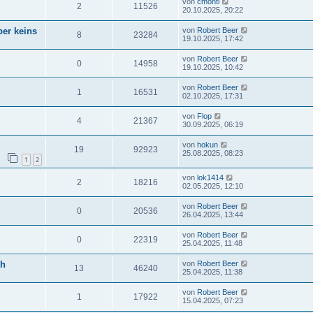
von
cmonti
2
11526
20.10.2025, 20:22
ber keins
von
Robert Beer
8
23284
19.10.2025, 17:42
von
Robert Beer
0
14958
19.10.2025, 10:42
von
Robert Beer
1
16531
02.10.2025, 17:31
von
Flop
4
21367
30.09.2025, 06:19
von
hokun
19
92923
25.08.2025, 08:23
1
2
von
lok1414
2
18216
02.05.2025, 12:10
von
Robert Beer
0
20536
26.04.2025, 13:44
von
Robert Beer
0
22319
25.04.2025, 11:48
ch
von
Robert Beer
13
46240
25.04.2025, 11:38
von
Robert Beer
1
17922
15.04.2025, 07:23