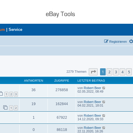
rum
|
Service
Registrieren
uche
Seite
1
von
46
1
2
3
4
5
2279 Themen
ANTWORTEN
ZUGRIFFE
LETZTER BEITRAG
von
Robert Beer
36
276858
02.05.2022, 08:49
1
2
3
von
Robert Beer
19
162844
04.02.2021, 18:01
1
2
von
Robert Beer
1
67922
14.12.2020, 09:33
von
Robert Beer
0
86118
22.11.2020, 16:26