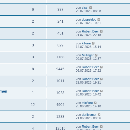
von
sissi
6
387
29.07.2026, 08:58
von
doppeldob
2
241
22.07.2026, 10:31
von
Robert Beer
2
451
21.07.2026, 22:18
von
killerm
3
829
14.07.2026, 15:14
von
Mulinger
3
1168
09.07.2026, 12:37
von
Robert Beer
8
9445
06.07.2026, 17:22
von
Robert Beer
2
1011
29.06.2026, 19:21
ffnen
von
Robert Beer
1
1028
26.06.2026, 16:42
von
miofiore
12
4904
25.06.2026, 14:10
von
derilzemer
2
1283
21.06.2026, 09:36
von
Robert Beer
4
12515