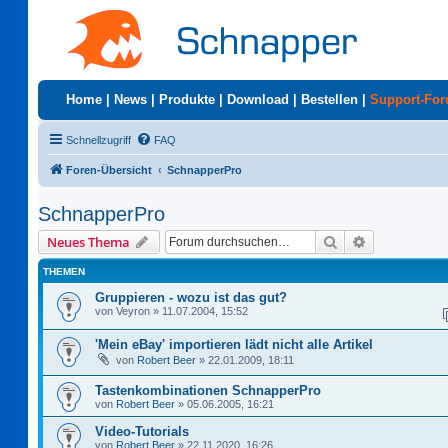
Home
|
News
|
Produkte
|
Download
|
Bestellen
|
Support-Fo
Schnellzugriff
FAQ
Foren-Übersicht
SchnapperPro
SchnapperPro
Suche
Erweiterte S
Neues Thema
THEMEN
Gruppieren - wozu ist das gut?
von
Veyron
»
11.07.2004, 15:52
'Mein eBay' importieren lädt nicht alle Artikel
von
Robert Beer
»
22.01.2009, 18:11
Tastenkombinationen SchnapperPro
von
Robert Beer
»
05.06.2005, 16:21
Video-Tutorials
von
Robert Beer
»
22.11.2020, 16:26