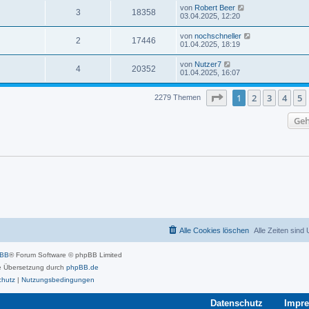
von
Robert Beer
3
18358
03.04.2025, 12:20
von
nochschneller
2
17446
01.04.2025, 18:19
von
Nutzer7
4
20352
01.04.2025, 16:07
Seite
1
von
46
1
2
3
4
5
2279 Themen
Geh
Alle Cookies löschen
Alle Zeiten sind
pBB
® Forum Software © phpBB Limited
 Übersetzung durch
phpBB.de
chutz
|
Nutzungsbedingungen
Datenschutz
Impr