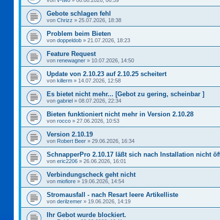
von
v-two
»
06.08.2026, 06:59
Gebote schlagen fehl
von
Chrizz
»
25.07.2026, 18:38
Problem beim Bieten
von
doppeldob
»
21.07.2026, 18:23
Feature Request
von
renewagner
»
10.07.2026, 14:50
Update von 2.10.23 auf 2.10.25 scheitert
von
killerm
»
14.07.2026, 12:58
Es bietet nicht mehr... [Gebot zu gering, scheinbar ]
von
gabriel
»
08.07.2026, 22:34
Bieten funktioniert nicht mehr in Version 2.10.28
von
rocco
»
27.06.2026, 10:53
Version 2.10.19
von
Robert Beer
»
29.06.2026, 16:34
SchnapperPro 2.10.17 läßt sich nach Installation nicht ö
von
eric2206
»
26.06.2026, 16:01
Verbindungscheck geht nicht
von
miofiore
»
19.06.2026, 14:54
Stromausfall - nach Resart leere Artikelliste
von
derilzemer
»
19.06.2026, 14:19
Ihr Gebot wurde blockiert.