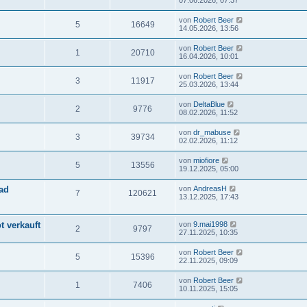
07.06.2026, 07:37
von
Robert Beer
5
16649
14.05.2026, 13:56
von
Robert Beer
1
20710
16.04.2026, 10:01
von
Robert Beer
3
11917
25.03.2026, 13:44
von
DeltaBlue
2
9776
08.02.2026, 11:52
von
dr_mabuse
3
39734
02.02.2026, 11:12
von
miofiore
5
13556
19.12.2025, 05:00
ad
von
AndreasH
7
120621
13.12.2025, 17:43
t verkauft
von
9.mai1998
2
9797
27.11.2025, 10:35
von
Robert Beer
5
15396
22.11.2025, 09:09
von
Robert Beer
1
7406
10.11.2025, 15:05