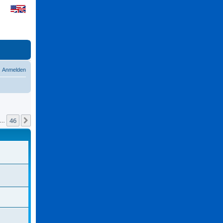
Anmelden
46
Nächste
…