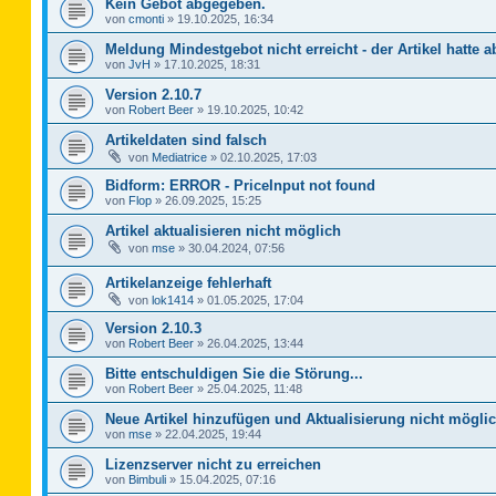
Kein Gebot abgegeben.
von
cmonti
»
19.10.2025, 16:34
Meldung Mindestgebot nicht erreicht - der Artikel hatte a
von
JvH
»
17.10.2025, 18:31
Version 2.10.7
von
Robert Beer
»
19.10.2025, 10:42
Artikeldaten sind falsch
von
Mediatrice
»
02.10.2025, 17:03
Bidform: ERROR - PriceInput not found
von
Flop
»
26.09.2025, 15:25
Artikel aktualisieren nicht möglich
von
mse
»
30.04.2024, 07:56
Artikelanzeige fehlerhaft
von
lok1414
»
01.05.2025, 17:04
Version 2.10.3
von
Robert Beer
»
26.04.2025, 13:44
Bitte entschuldigen Sie die Störung...
von
Robert Beer
»
25.04.2025, 11:48
Neue Artikel hinzufügen und Aktualisierung nicht mögli
von
mse
»
22.04.2025, 19:44
Lizenzserver nicht zu erreichen
von
Bimbuli
»
15.04.2025, 07:16