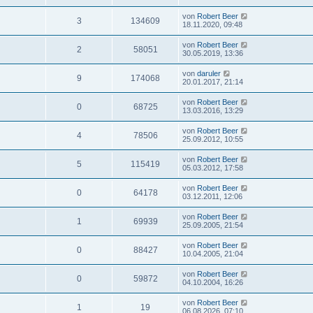
von
Robert Beer
3
134609
18.11.2020, 09:48
von
Robert Beer
2
58051
30.05.2019, 13:36
von
daruler
9
174068
20.01.2017, 21:14
von
Robert Beer
0
68725
13.03.2016, 13:29
von
Robert Beer
4
78506
25.09.2012, 10:55
von
Robert Beer
5
115419
05.03.2012, 17:58
von
Robert Beer
0
64178
03.12.2011, 12:06
von
Robert Beer
1
69939
25.09.2005, 21:54
von
Robert Beer
0
88427
10.04.2005, 21:04
von
Robert Beer
0
59872
04.10.2004, 16:26
von
Robert Beer
1
19
06.08.2026, 07:10