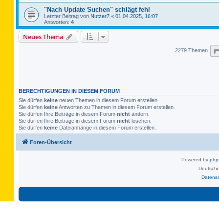
"Nach Update Suchen" schlägt fehl
Letzter Beitrag von
Nutzer7
«
01.04.2025, 16:07
Antworten:
4
Neues Thema
2279 Themen
BERECHTIGUNGEN IN DIESEM FORUM
Sie dürfen
keine
neuen Themen in diesem Forum erstellen.
Sie dürfen
keine
Antworten zu Themen in diesem Forum erstellen.
Sie dürfen Ihre Beiträge in diesem Forum
nicht
ändern.
Sie dürfen Ihre Beiträge in diesem Forum
nicht
löschen.
Sie dürfen
keine
Dateianhänge in diesem Forum erstellen.
Foren-Übersicht
Powered by
ph
Deutsche
Datens