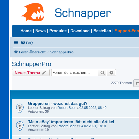
Home
|
News
|
Produkte
|
Download
|
Bestellen
|
Support-Fo
FAQ
Foren-Übersicht
SchnapperPro
SchnapperPro
Suche
Erweiterte S
Neues Thema
2279 Themen
Gruppieren - wozu ist das gut?
Letzter Beitrag von
Robert Beer
«
02.05.2022, 08:49
Antworten:
36
'Mein eBay' importieren lädt nicht alle Artikel
Letzter Beitrag von
Robert Beer
«
04.02.2021, 18:01
Antworten:
19