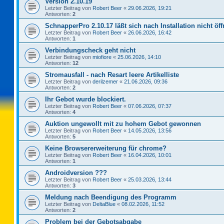
Version 2.10.19
Letzter Beitrag von
Robert Beer
«
29.06.2026, 19:21
Antworten:
2
SchnapperPro 2.10.17 läßt sich nach Installation nicht öf
Letzter Beitrag von
Robert Beer
«
26.06.2026, 16:42
Antworten:
1
Verbindungscheck geht nicht
Letzter Beitrag von
miofiore
«
25.06.2026, 14:10
Antworten:
12
Stromausfall - nach Resart leere Artikelliste
Letzter Beitrag von
derilzemer
«
21.06.2026, 09:36
Antworten:
2
Ihr Gebot wurde blockiert.
Letzter Beitrag von
Robert Beer
«
07.06.2026, 07:37
Antworten:
4
Auktion ungewollt mit zu hohem Gebot gewonnen
Letzter Beitrag von
Robert Beer
«
14.05.2026, 13:56
Antworten:
5
Keine Browsererweiterung für chrome?
Letzter Beitrag von
Robert Beer
«
16.04.2026, 10:01
Antworten:
1
Androidversion ???
Letzter Beitrag von
Robert Beer
«
25.03.2026, 13:44
Antworten:
3
Meldung nach Beendigung des Programm
Letzter Beitrag von
DeltaBlue
«
08.02.2026, 11:52
Antworten:
2
Problem bei der Gebotsabgabe