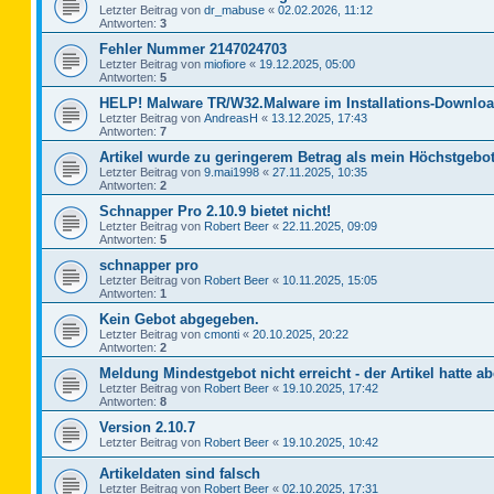
Letzter Beitrag von
dr_mabuse
«
02.02.2026, 11:12
Antworten:
3
Fehler Nummer 2147024703
Letzter Beitrag von
miofiore
«
19.12.2025, 05:00
Antworten:
5
HELP! Malware TR/W32.Malware im Installations-Downloa
Letzter Beitrag von
AndreasH
«
13.12.2025, 17:43
Antworten:
7
Artikel wurde zu geringerem Betrag als mein Höchstgebot
Letzter Beitrag von
9.mai1998
«
27.11.2025, 10:35
Antworten:
2
Schnapper Pro 2.10.9 bietet nicht!
Letzter Beitrag von
Robert Beer
«
22.11.2025, 09:09
Antworten:
5
schnapper pro
Letzter Beitrag von
Robert Beer
«
10.11.2025, 15:05
Antworten:
1
Kein Gebot abgegeben.
Letzter Beitrag von
cmonti
«
20.10.2025, 20:22
Antworten:
2
Meldung Mindestgebot nicht erreicht - der Artikel hatte ab
Letzter Beitrag von
Robert Beer
«
19.10.2025, 17:42
Antworten:
8
Version 2.10.7
Letzter Beitrag von
Robert Beer
«
19.10.2025, 10:42
Artikeldaten sind falsch
Letzter Beitrag von
Robert Beer
«
02.10.2025, 17:31