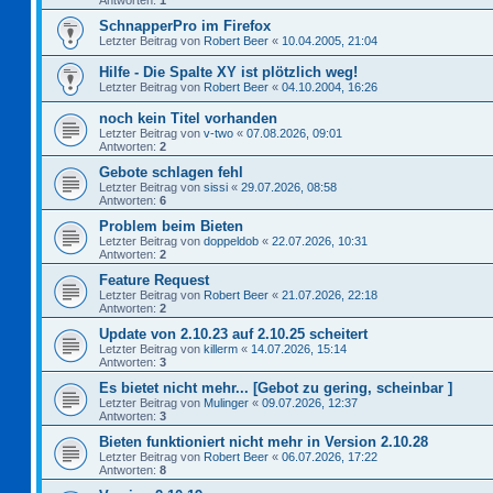
Antworten:
1
SchnapperPro im Firefox
Letzter Beitrag von
Robert Beer
«
10.04.2005, 21:04
Hilfe - Die Spalte XY ist plötzlich weg!
Letzter Beitrag von
Robert Beer
«
04.10.2004, 16:26
noch kein Titel vorhanden
Letzter Beitrag von
v-two
«
07.08.2026, 09:01
Antworten:
2
Gebote schlagen fehl
Letzter Beitrag von
sissi
«
29.07.2026, 08:58
Antworten:
6
Problem beim Bieten
Letzter Beitrag von
doppeldob
«
22.07.2026, 10:31
Antworten:
2
Feature Request
Letzter Beitrag von
Robert Beer
«
21.07.2026, 22:18
Antworten:
2
Update von 2.10.23 auf 2.10.25 scheitert
Letzter Beitrag von
killerm
«
14.07.2026, 15:14
Antworten:
3
Es bietet nicht mehr... [Gebot zu gering, scheinbar ]
Letzter Beitrag von
Mulinger
«
09.07.2026, 12:37
Antworten:
3
Bieten funktioniert nicht mehr in Version 2.10.28
Letzter Beitrag von
Robert Beer
«
06.07.2026, 17:22
Antworten:
8