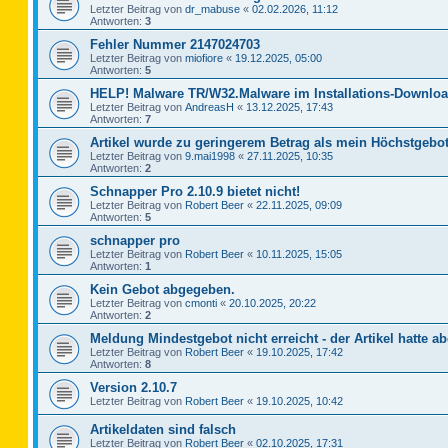
Letzter Beitrag von
dr_mabuse
«
02.02.2026, 11:12
Antworten:
3
Fehler Nummer 2147024703
Letzter Beitrag von
miofiore
«
19.12.2025, 05:00
Antworten:
5
HELP! Malware TR/W32.Malware im Installations-Downloa
Letzter Beitrag von
AndreasH
«
13.12.2025, 17:43
Antworten:
7
Artikel wurde zu geringerem Betrag als mein Höchstgebot
Letzter Beitrag von
9.mai1998
«
27.11.2025, 10:35
Antworten:
2
Schnapper Pro 2.10.9 bietet nicht!
Letzter Beitrag von
Robert Beer
«
22.11.2025, 09:09
Antworten:
5
schnapper pro
Letzter Beitrag von
Robert Beer
«
10.11.2025, 15:05
Antworten:
1
Kein Gebot abgegeben.
Letzter Beitrag von
cmonti
«
20.10.2025, 20:22
Antworten:
2
Meldung Mindestgebot nicht erreicht - der Artikel hatte ab
Letzter Beitrag von
Robert Beer
«
19.10.2025, 17:42
Antworten:
8
Version 2.10.7
Letzter Beitrag von
Robert Beer
«
19.10.2025, 10:42
Artikeldaten sind falsch
Letzter Beitrag von
Robert Beer
«
02.10.2025, 17:31