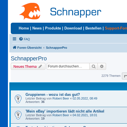
Home
|
News
|
Produkte
|
Download
|
Bestellen
|
Support-Fo
FAQ
Foren-Übersicht
SchnapperPro
SchnapperPro
Suche
Erweiterte S
Neues Thema
2279 Themen
Gruppieren - wozu ist das gut?
Letzter Beitrag von
Robert Beer
«
02.05.2022, 08:49
Antworten:
36
'Mein eBay' importieren lädt nicht alle Artikel
Letzter Beitrag von
Robert Beer
«
04.02.2021, 18:01
Antworten:
19