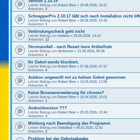
Version 2.10.19
Letzter Beitrag von
Robert Beer
«
29.06.2026, 19:21
Antworten:
2
SchnapperPro 2.10.17 läßt sich nach Installation nicht öf
Letzter Beitrag von
Robert Beer
«
26.06.2026, 16:42
Antworten:
1
Verbindungscheck geht nicht
Letzter Beitrag von
miofiore
«
25.06.2026, 14:10
Antworten:
12
Stromausfall - nach Resart leere Artikelliste
Letzter Beitrag von
derilzemer
«
21.06.2026, 09:36
Antworten:
2
Ihr Gebot wurde blockiert.
Letzter Beitrag von
Robert Beer
«
07.06.2026, 07:37
Antworten:
4
Auktion ungewollt mit zu hohem Gebot gewonnen
Letzter Beitrag von
Robert Beer
«
14.05.2026, 13:56
Antworten:
5
Keine Browsererweiterung für chrome?
Letzter Beitrag von
Robert Beer
«
16.04.2026, 10:01
Antworten:
1
Androidversion ???
Letzter Beitrag von
Robert Beer
«
25.03.2026, 13:44
Antworten:
3
Meldung nach Beendigung des Programm
Letzter Beitrag von
DeltaBlue
«
08.02.2026, 11:52
Antworten:
2
Problem bei der Gebotsabgabe