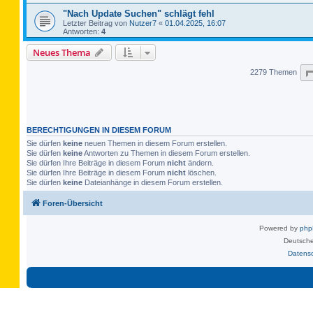
"Nach Update Suchen" schlägt fehl
Letzter Beitrag von
Nutzer7
«
01.04.2025, 16:07
Antworten:
4
Neues Thema
2279 Themen
BERECHTIGUNGEN IN DIESEM FORUM
Sie dürfen
keine
neuen Themen in diesem Forum erstellen.
Sie dürfen
keine
Antworten zu Themen in diesem Forum erstellen.
Sie dürfen Ihre Beiträge in diesem Forum
nicht
ändern.
Sie dürfen Ihre Beiträge in diesem Forum
nicht
löschen.
Sie dürfen
keine
Dateianhänge in diesem Forum erstellen.
Foren-Übersicht
Powered by
ph
Deutsche
Datens