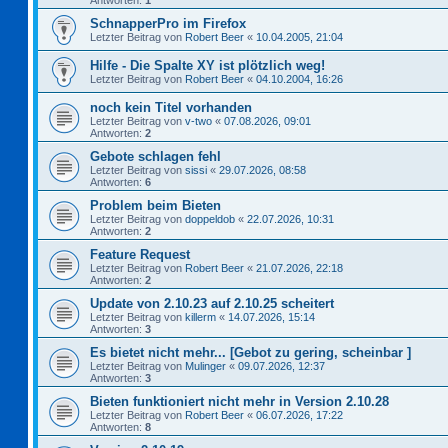
Antworten:
1
SchnapperPro im Firefox
Letzter Beitrag von
Robert Beer
«
10.04.2005, 21:04
Hilfe - Die Spalte XY ist plötzlich weg!
Letzter Beitrag von
Robert Beer
«
04.10.2004, 16:26
noch kein Titel vorhanden
Letzter Beitrag von
v-two
«
07.08.2026, 09:01
Antworten:
2
Gebote schlagen fehl
Letzter Beitrag von
sissi
«
29.07.2026, 08:58
Antworten:
6
Problem beim Bieten
Letzter Beitrag von
doppeldob
«
22.07.2026, 10:31
Antworten:
2
Feature Request
Letzter Beitrag von
Robert Beer
«
21.07.2026, 22:18
Antworten:
2
Update von 2.10.23 auf 2.10.25 scheitert
Letzter Beitrag von
killerm
«
14.07.2026, 15:14
Antworten:
3
Es bietet nicht mehr... [Gebot zu gering, scheinbar ]
Letzter Beitrag von
Mulinger
«
09.07.2026, 12:37
Antworten:
3
Bieten funktioniert nicht mehr in Version 2.10.28
Letzter Beitrag von
Robert Beer
«
06.07.2026, 17:22
Antworten:
8