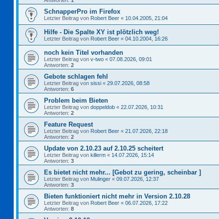
Antworten:
1
SchnapperPro im Firefox
Letzter Beitrag von
Robert Beer
«
10.04.2005, 21:04
Hilfe - Die Spalte XY ist plötzlich weg!
Letzter Beitrag von
Robert Beer
«
04.10.2004, 16:26
noch kein Titel vorhanden
Letzter Beitrag von
v-two
«
07.08.2026, 09:01
Antworten:
2
Gebote schlagen fehl
Letzter Beitrag von
sissi
«
29.07.2026, 08:58
Antworten:
6
Problem beim Bieten
Letzter Beitrag von
doppeldob
«
22.07.2026, 10:31
Antworten:
2
Feature Request
Letzter Beitrag von
Robert Beer
«
21.07.2026, 22:18
Antworten:
2
Update von 2.10.23 auf 2.10.25 scheitert
Letzter Beitrag von
killerm
«
14.07.2026, 15:14
Antworten:
3
Es bietet nicht mehr... [Gebot zu gering, scheinbar ]
Letzter Beitrag von
Mulinger
«
09.07.2026, 12:37
Antworten:
3
Bieten funktioniert nicht mehr in Version 2.10.28
Letzter Beitrag von
Robert Beer
«
06.07.2026, 17:22
Antworten:
8