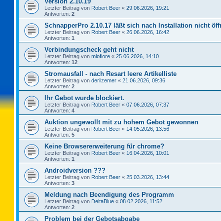
Version 2.10.19
Letzter Beitrag von
Robert Beer
«
29.06.2026, 19:21
Antworten:
2
SchnapperPro 2.10.17 läßt sich nach Installation nicht öf
Letzter Beitrag von
Robert Beer
«
26.06.2026, 16:42
Antworten:
1
Verbindungscheck geht nicht
Letzter Beitrag von
miofiore
«
25.06.2026, 14:10
Antworten:
12
Stromausfall - nach Resart leere Artikelliste
Letzter Beitrag von
derilzemer
«
21.06.2026, 09:36
Antworten:
2
Ihr Gebot wurde blockiert.
Letzter Beitrag von
Robert Beer
«
07.06.2026, 07:37
Antworten:
4
Auktion ungewollt mit zu hohem Gebot gewonnen
Letzter Beitrag von
Robert Beer
«
14.05.2026, 13:56
Antworten:
5
Keine Browsererweiterung für chrome?
Letzter Beitrag von
Robert Beer
«
16.04.2026, 10:01
Antworten:
1
Androidversion ???
Letzter Beitrag von
Robert Beer
«
25.03.2026, 13:44
Antworten:
3
Meldung nach Beendigung des Programm
Letzter Beitrag von
DeltaBlue
«
08.02.2026, 11:52
Antworten:
2
Problem bei der Gebotsabgabe