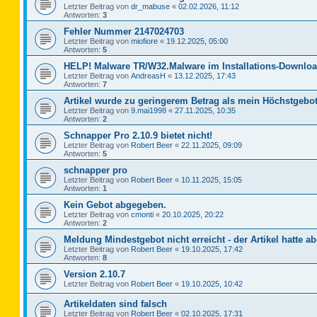
Letzter Beitrag von
dr_mabuse
«
02.02.2026, 11:12
Antworten:
3
Fehler Nummer 2147024703
Letzter Beitrag von
miofiore
«
19.12.2025, 05:00
Antworten:
5
HELP! Malware TR/W32.Malware im Installations-Downloa
Letzter Beitrag von
AndreasH
«
13.12.2025, 17:43
Antworten:
7
Artikel wurde zu geringerem Betrag als mein Höchstgebot
Letzter Beitrag von
9.mai1998
«
27.11.2025, 10:35
Antworten:
2
Schnapper Pro 2.10.9 bietet nicht!
Letzter Beitrag von
Robert Beer
«
22.11.2025, 09:09
Antworten:
5
schnapper pro
Letzter Beitrag von
Robert Beer
«
10.11.2025, 15:05
Antworten:
1
Kein Gebot abgegeben.
Letzter Beitrag von
cmonti
«
20.10.2025, 20:22
Antworten:
2
Meldung Mindestgebot nicht erreicht - der Artikel hatte ab
Letzter Beitrag von
Robert Beer
«
19.10.2025, 17:42
Antworten:
8
Version 2.10.7
Letzter Beitrag von
Robert Beer
«
19.10.2025, 10:42
Artikeldaten sind falsch
Letzter Beitrag von
Robert Beer
«
02.10.2025, 17:31