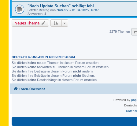
"Nach Update Suchen" schlägt fehl
Letzter Beitrag von
Nutzer7
«
01.04.2025, 16:07
Antworten:
4
Neues Thema
2279 Themen
BERECHTIGUNGEN IN DIESEM FORUM
Sie dürfen
keine
neuen Themen in diesem Forum erstellen.
Sie dürfen
keine
Antworten zu Themen in diesem Forum erstellen.
Sie dürfen Ihre Beiträge in diesem Forum
nicht
ändern.
Sie dürfen Ihre Beiträge in diesem Forum
nicht
löschen.
Sie dürfen
keine
Dateianhänge in diesem Forum erstellen.
Foren-Übersicht
Powered by
ph
Deutsche
Datens