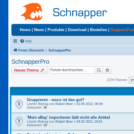
Home
|
News
|
Produkte
|
Download
|
Bestellen
|
Support-Fo
FAQ
Foren-Übersicht
SchnapperPro
SchnapperPro
Suche
Erweiterte S
Neues Thema
2279 Themen
Gruppieren - wozu ist das gut?
Letzter Beitrag von
Robert Beer
«
02.05.2022, 08:49
Antworten:
36
'Mein eBay' importieren lädt nicht alle Artikel
Letzter Beitrag von
Robert Beer
«
04.02.2021, 18:01
Antworten:
19