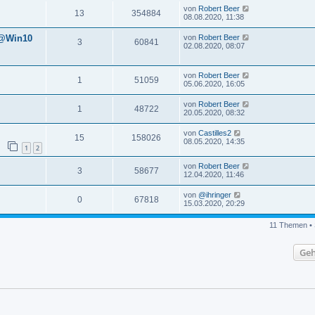
von
Robert Beer
13
354884
08.08.2020, 11:38
 @Win10
von
Robert Beer
3
60841
02.08.2020, 08:07
von
Robert Beer
1
51059
05.06.2020, 16:05
von
Robert Beer
1
48722
20.05.2020, 08:32
von
Castilles2
15
158026
08.05.2020, 14:35
1
2
von
Robert Beer
3
58677
12.04.2020, 11:46
von
@ihringer
0
67818
15.03.2020, 20:29
11 Themen • 
Geh