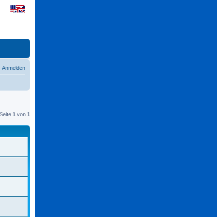
Anmelden
Seite
1
von
1