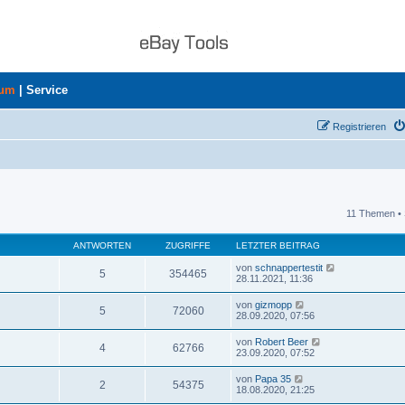
rum
|
Service
Registrieren
11 Themen • 
uche
ANTWORTEN
ZUGRIFFE
LETZTER BEITRAG
von
schnappertestit
5
354465
28.11.2021, 11:36
von
gizmopp
5
72060
28.09.2020, 07:56
von
Robert Beer
4
62766
23.09.2020, 07:52
von
Papa 35
2
54375
18.08.2020, 21:25