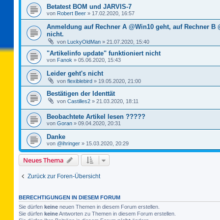
Betatest BOM und JARVIS-7
von
Robert Beer
»
17.02.2020, 16:57
Anmeldung auf Rechner A @Win10 geht, auf Rechner B
nicht.
von
LuckyOldMan
»
21.07.2020, 15:40
"Artikelinfo update" funktioniert nicht
von
Fanok
»
05.06.2020, 15:43
Leider geht's nicht
von
flexiblebird
»
19.05.2020, 21:00
Bestätigen der Identtät
von
Castilles2
»
21.03.2020, 18:11
Beobachtete Artikel lesen ?????
von
Goran
»
09.04.2020, 20:31
Danke
von
@ihringer
»
15.03.2020, 20:29
Neues Thema
Zurück zur Foren-Übersicht
BERECHTIGUNGEN IN DIESEM FORUM
Sie dürfen
keine
neuen Themen in diesem Forum erstellen.
Sie dürfen
keine
Antworten zu Themen in diesem Forum erstellen.