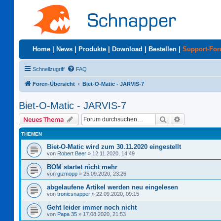
Home
|
News
|
Produkte
|
Download
|
Bestellen
|
Support-Fo
Schnellzugriff
FAQ
Foren-Übersicht
Biet-O-Matic - JARVIS-7
Biet-O-Matic - JARVIS-7
Suche
Erweiterte S
Neues Thema
THEMEN
Biet-O-Matic wird zum 30.11.2020 eingestellt
von
Robert Beer
»
12.11.2020, 14:49
BOM startet nicht mehr
von
gizmopp
»
25.09.2020, 23:26
abgelaufene Artikel werden neu eingelesen
von
tronicsnapper
»
22.09.2020, 09:15
Geht leider immer noch nicht
von
Papa 35
»
17.08.2020, 21:53