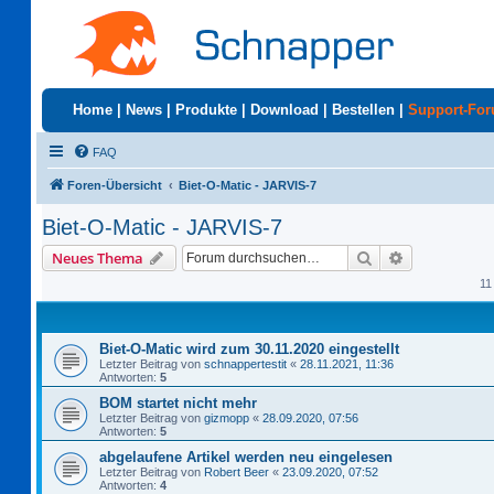
Home
|
News
|
Produkte
|
Download
|
Bestellen
|
Support-Fo
FAQ
Foren-Übersicht
Biet-O-Matic - JARVIS-7
Biet-O-Matic - JARVIS-7
Suche
Erweiterte S
Neues Thema
11
Biet-O-Matic wird zum 30.11.2020 eingestellt
Letzter Beitrag von
schnappertestit
«
28.11.2021, 11:36
Antworten:
5
BOM startet nicht mehr
Letzter Beitrag von
gizmopp
«
28.09.2020, 07:56
Antworten:
5
abgelaufene Artikel werden neu eingelesen
Letzter Beitrag von
Robert Beer
«
23.09.2020, 07:52
Antworten:
4