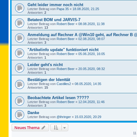
Geht leider immer noch nicht
Letzter Beitrag von
Papa 35
«
18.08.2020, 21:25
Antworten:
2
Betatest BOM und JARVIS-7
Letzter Beitrag von
Robert Beer
«
08.08.2020, 11:38
Antworten:
13
Anmeldung auf Rechner A @Win10 geht, auf Rechner B @
Letzter Beitrag von
Robert Beer
«
02.08.2020, 08:07
Antworten:
3
"Artikelinfo update" funktioniert nicht
Letzter Beitrag von
Robert Beer
«
05.06.2020, 16:05
Antworten:
1
Leider geht's nicht
Letzter Beitrag von
Robert Beer
«
20.05.2020, 08:32
Antworten:
1
Bestätigen der Identtät
Letzter Beitrag von
Castilles2
«
08.05.2020, 14:35
Antworten:
15
Beobachtete Artikel lesen ?????
Letzter Beitrag von
Robert Beer
«
12.04.2020, 11:46
Antworten:
3
Danke
Letzter Beitrag von
@ihringer
«
15.03.2020, 20:29
Neues Thema
11