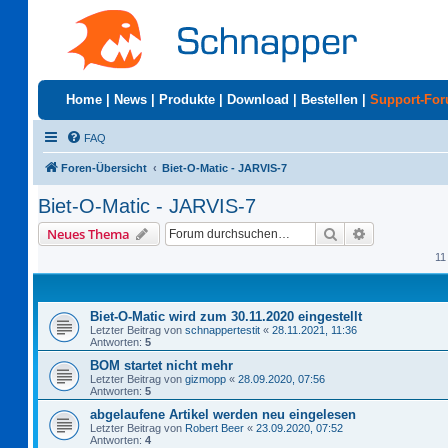
Home
|
News
|
Produkte
|
Download
|
Bestellen
|
Support-Fo
FAQ
Foren-Übersicht
Biet-O-Matic - JARVIS-7
Biet-O-Matic - JARVIS-7
Suche
Erweiterte S
Neues Thema
11
Biet-O-Matic wird zum 30.11.2020 eingestellt
Letzter Beitrag von
schnappertestit
«
28.11.2021, 11:36
Antworten:
5
BOM startet nicht mehr
Letzter Beitrag von
gizmopp
«
28.09.2020, 07:56
Antworten:
5
abgelaufene Artikel werden neu eingelesen
Letzter Beitrag von
Robert Beer
«
23.09.2020, 07:52
Antworten:
4