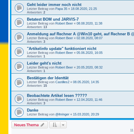
Geht leider immer noch nicht
Letzter Beitrag von
Papa 35
«
18.08.2020, 21:25
Antworten:
2
Betatest BOM und JARVIS-7
Letzter Beitrag von
Robert Beer
«
08.08.2020, 11:38
Antworten:
13
Anmeldung auf Rechner A @Win10 geht, auf Rechner B @
Letzter Beitrag von
Robert Beer
«
02.08.2020, 08:07
Antworten:
3
"Artikelinfo update" funktioniert nicht
Letzter Beitrag von
Robert Beer
«
05.06.2020, 16:05
Antworten:
1
Leider geht's nicht
Letzter Beitrag von
Robert Beer
«
20.05.2020, 08:32
Antworten:
1
Bestätigen der Identtät
Letzter Beitrag von
Castilles2
«
08.05.2020, 14:35
Antworten:
15
Beobachtete Artikel lesen ?????
Letzter Beitrag von
Robert Beer
«
12.04.2020, 11:46
Antworten:
3
Danke
Letzter Beitrag von
@ihringer
«
15.03.2020, 20:29
Neues Thema
11