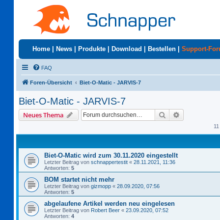
Home
|
News
|
Produkte
|
Download
|
Bestellen
|
Support-Fo
FAQ
Foren-Übersicht
Biet-O-Matic - JARVIS-7
Biet-O-Matic - JARVIS-7
Suche
Erweiterte S
Neues Thema
11
Biet-O-Matic wird zum 30.11.2020 eingestellt
Letzter Beitrag von
schnappertestit
«
28.11.2021, 11:36
Antworten:
5
BOM startet nicht mehr
Letzter Beitrag von
gizmopp
«
28.09.2020, 07:56
Antworten:
5
abgelaufene Artikel werden neu eingelesen
Letzter Beitrag von
Robert Beer
«
23.09.2020, 07:52
Antworten:
4