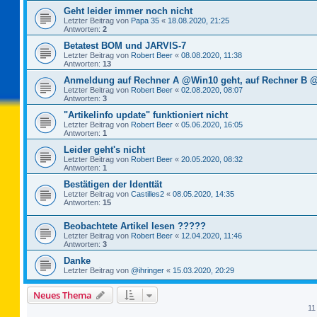
Geht leider immer noch nicht
Letzter Beitrag von
Papa 35
«
18.08.2020, 21:25
Antworten:
2
Betatest BOM und JARVIS-7
Letzter Beitrag von
Robert Beer
«
08.08.2020, 11:38
Antworten:
13
Anmeldung auf Rechner A @Win10 geht, auf Rechner B @
Letzter Beitrag von
Robert Beer
«
02.08.2020, 08:07
Antworten:
3
"Artikelinfo update" funktioniert nicht
Letzter Beitrag von
Robert Beer
«
05.06.2020, 16:05
Antworten:
1
Leider geht's nicht
Letzter Beitrag von
Robert Beer
«
20.05.2020, 08:32
Antworten:
1
Bestätigen der Identtät
Letzter Beitrag von
Castilles2
«
08.05.2020, 14:35
Antworten:
15
Beobachtete Artikel lesen ?????
Letzter Beitrag von
Robert Beer
«
12.04.2020, 11:46
Antworten:
3
Danke
Letzter Beitrag von
@ihringer
«
15.03.2020, 20:29
Neues Thema
11