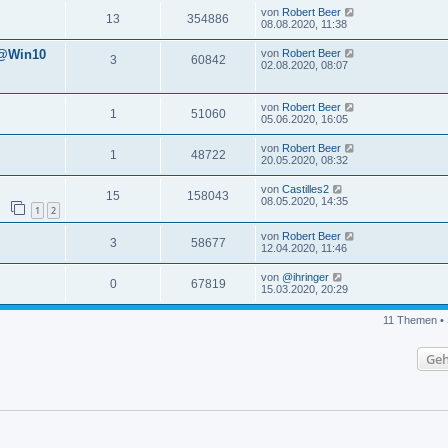
von
Robert Beer
13
354886
08.08.2020, 11:38
 @Win10
von
Robert Beer
3
60842
02.08.2020, 08:07
von
Robert Beer
1
51060
05.06.2020, 16:05
von
Robert Beer
1
48722
20.05.2020, 08:32
von
Castilles2
15
158043
08.05.2020, 14:35
1
2
von
Robert Beer
3
58677
12.04.2020, 11:46
von
@ihringer
0
67819
15.03.2020, 20:29
11 Themen • 
Geh