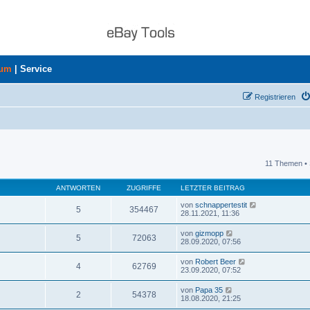
rum
|
Service
Registrieren
11 Themen • 
uche
ANTWORTEN
ZUGRIFFE
LETZTER BEITRAG
von
schnappertestit
5
354467
28.11.2021, 11:36
von
gizmopp
5
72063
28.09.2020, 07:56
von
Robert Beer
4
62769
23.09.2020, 07:52
von
Papa 35
2
54378
18.08.2020, 21:25