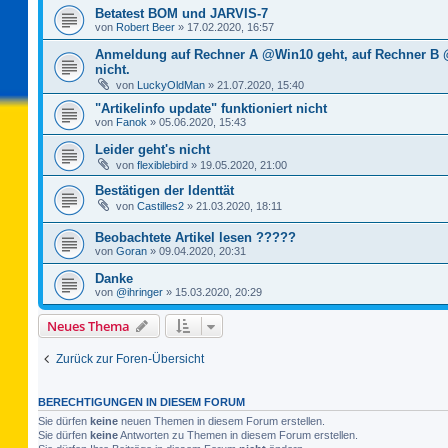
Betatest BOM und JARVIS-7
von
Robert Beer
»
17.02.2020, 16:57
Anmeldung auf Rechner A @Win10 geht, auf Rechner B
nicht.
von
LuckyOldMan
»
21.07.2020, 15:40
"Artikelinfo update" funktioniert nicht
von
Fanok
»
05.06.2020, 15:43
Leider geht's nicht
von
flexiblebird
»
19.05.2020, 21:00
Bestätigen der Identtät
von
Castilles2
»
21.03.2020, 18:11
Beobachtete Artikel lesen ?????
von
Goran
»
09.04.2020, 20:31
Danke
von
@ihringer
»
15.03.2020, 20:29
Neues Thema
Zurück zur Foren-Übersicht
BERECHTIGUNGEN IN DIESEM FORUM
Sie dürfen
keine
neuen Themen in diesem Forum erstellen.
Sie dürfen
keine
Antworten zu Themen in diesem Forum erstellen.