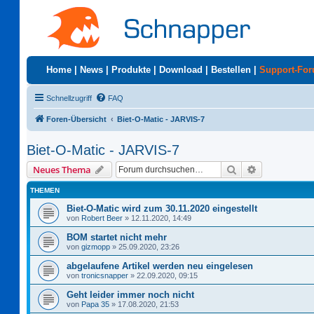
Home
|
News
|
Produkte
|
Download
|
Bestellen
|
Support-Fo
Schnellzugriff
FAQ
Foren-Übersicht
Biet-O-Matic - JARVIS-7
Biet-O-Matic - JARVIS-7
Suche
Erweiterte S
Neues Thema
THEMEN
Biet-O-Matic wird zum 30.11.2020 eingestellt
von
Robert Beer
»
12.11.2020, 14:49
BOM startet nicht mehr
von
gizmopp
»
25.09.2020, 23:26
abgelaufene Artikel werden neu eingelesen
von
tronicsnapper
»
22.09.2020, 09:15
Geht leider immer noch nicht
von
Papa 35
»
17.08.2020, 21:53