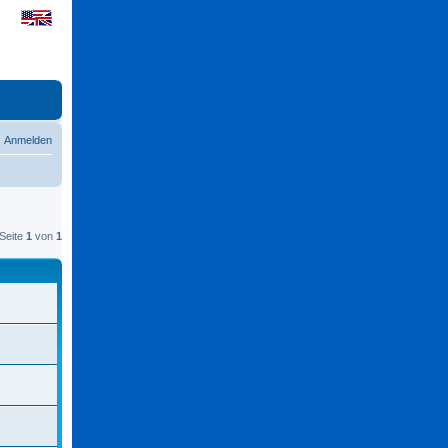
Anmelden
Seite
1
von
1