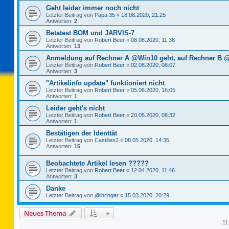
Geht leider immer noch nicht
Letzter Beitrag von
Papa 35
«
18.08.2020, 21:25
Antworten:
2
Betatest BOM und JARVIS-7
Letzter Beitrag von
Robert Beer
«
08.08.2020, 11:38
Antworten:
13
Anmeldung auf Rechner A @Win10 geht, auf Rechner B @
Letzter Beitrag von
Robert Beer
«
02.08.2020, 08:07
Antworten:
3
"Artikelinfo update" funktioniert nicht
Letzter Beitrag von
Robert Beer
«
05.06.2020, 16:05
Antworten:
1
Leider geht's nicht
Letzter Beitrag von
Robert Beer
«
20.05.2020, 08:32
Antworten:
1
Bestätigen der Identtät
Letzter Beitrag von
Castilles2
«
08.05.2020, 14:35
Antworten:
15
Beobachtete Artikel lesen ?????
Letzter Beitrag von
Robert Beer
«
12.04.2020, 11:46
Antworten:
3
Danke
Letzter Beitrag von
@ihringer
«
15.03.2020, 20:29
Neues Thema
11