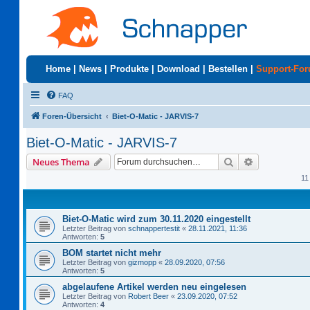
Home
|
News
|
Produkte
|
Download
|
Bestellen
|
Support-Fo
FAQ
Foren-Übersicht
Biet-O-Matic - JARVIS-7
Biet-O-Matic - JARVIS-7
Suche
Erweiterte S
Neues Thema
11
Biet-O-Matic wird zum 30.11.2020 eingestellt
Letzter Beitrag von
schnappertestit
«
28.11.2021, 11:36
Antworten:
5
BOM startet nicht mehr
Letzter Beitrag von
gizmopp
«
28.09.2020, 07:56
Antworten:
5
abgelaufene Artikel werden neu eingelesen
Letzter Beitrag von
Robert Beer
«
23.09.2020, 07:52
Antworten:
4