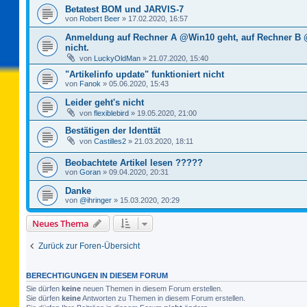
Betatest BOM und JARVIS-7
von
Robert Beer
»
17.02.2020, 16:57
Anmeldung auf Rechner A @Win10 geht, auf Rechner B
nicht.
von
LuckyOldMan
»
21.07.2020, 15:40
"Artikelinfo update" funktioniert nicht
von
Fanok
»
05.06.2020, 15:43
Leider geht's nicht
von
flexiblebird
»
19.05.2020, 21:00
Bestätigen der Identtät
von
Castilles2
»
21.03.2020, 18:11
Beobachtete Artikel lesen ?????
von
Goran
»
09.04.2020, 20:31
Danke
von
@ihringer
»
15.03.2020, 20:29
Neues Thema
Zurück zur Foren-Übersicht
BERECHTIGUNGEN IN DIESEM FORUM
Sie dürfen
keine
neuen Themen in diesem Forum erstellen.
Sie dürfen
keine
Antworten zu Themen in diesem Forum erstellen.