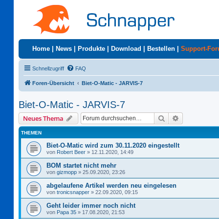
Home
|
News
|
Produkte
|
Download
|
Bestellen
|
Support-Fo
Schnellzugriff
FAQ
Foren-Übersicht
Biet-O-Matic - JARVIS-7
Biet-O-Matic - JARVIS-7
Suche
Erweiterte S
Neues Thema
THEMEN
Biet-O-Matic wird zum 30.11.2020 eingestellt
von
Robert Beer
»
12.11.2020, 14:49
BOM startet nicht mehr
von
gizmopp
»
25.09.2020, 23:26
abgelaufene Artikel werden neu eingelesen
von
tronicsnapper
»
22.09.2020, 09:15
Geht leider immer noch nicht
von
Papa 35
»
17.08.2020, 21:53