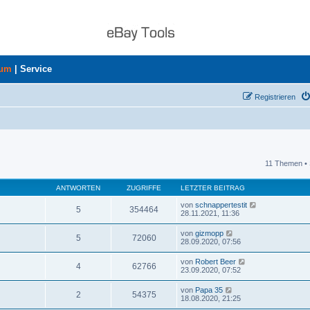
rum
|
Service
Registrieren
11 Themen • 
uche
ANTWORTEN
ZUGRIFFE
LETZTER BEITRAG
von
schnappertestit
5
354464
28.11.2021, 11:36
von
gizmopp
5
72060
28.09.2020, 07:56
von
Robert Beer
4
62766
23.09.2020, 07:52
von
Papa 35
2
54375
18.08.2020, 21:25