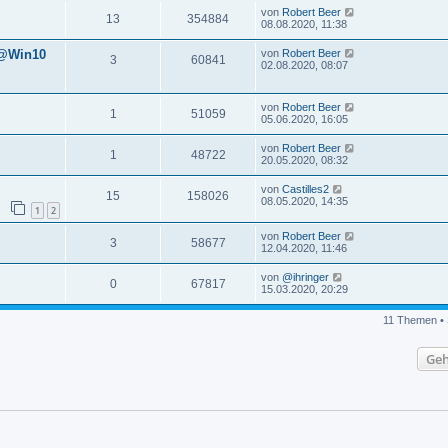
von
Robert Beer
13
354884
08.08.2020, 11:38
 @Win10
von
Robert Beer
3
60841
02.08.2020, 08:07
von
Robert Beer
1
51059
05.06.2020, 16:05
von
Robert Beer
1
48722
20.05.2020, 08:32
von
Castilles2
15
158026
08.05.2020, 14:35
1
2
von
Robert Beer
3
58677
12.04.2020, 11:46
von
@ihringer
0
67817
15.03.2020, 20:29
11 Themen • 
Geh