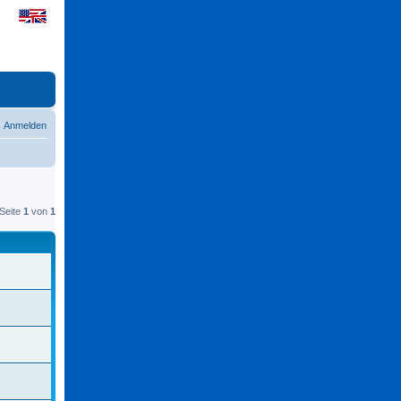
Anmelden
Seite
1
von
1