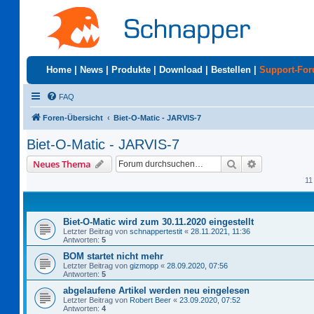
Home
|
News
|
Produkte
|
Download
|
Bestellen
|
Support-Fo
FAQ
Foren-Übersicht
Biet-O-Matic - JARVIS-7
Biet-O-Matic - JARVIS-7
Suche
Erweiterte S
Neues Thema
11
Biet-O-Matic wird zum 30.11.2020 eingestellt
Letzter Beitrag von
schnappertestit
«
28.11.2021, 11:36
Antworten:
5
BOM startet nicht mehr
Letzter Beitrag von
gizmopp
«
28.09.2020, 07:56
Antworten:
5
abgelaufene Artikel werden neu eingelesen
Letzter Beitrag von
Robert Beer
«
23.09.2020, 07:52
Antworten:
4