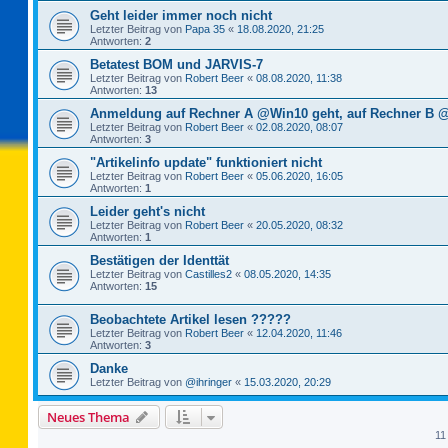
Geht leider immer noch nicht
Letzter Beitrag von
Papa 35
«
18.08.2020, 21:25
Antworten:
2
Betatest BOM und JARVIS-7
Letzter Beitrag von
Robert Beer
«
08.08.2020, 11:38
Antworten:
13
Anmeldung auf Rechner A @Win10 geht, auf Rechner B @
Letzter Beitrag von
Robert Beer
«
02.08.2020, 08:07
Antworten:
3
"Artikelinfo update" funktioniert nicht
Letzter Beitrag von
Robert Beer
«
05.06.2020, 16:05
Antworten:
1
Leider geht's nicht
Letzter Beitrag von
Robert Beer
«
20.05.2020, 08:32
Antworten:
1
Bestätigen der Identtät
Letzter Beitrag von
Castilles2
«
08.05.2020, 14:35
Antworten:
15
Beobachtete Artikel lesen ?????
Letzter Beitrag von
Robert Beer
«
12.04.2020, 11:46
Antworten:
3
Danke
Letzter Beitrag von
@ihringer
«
15.03.2020, 20:29
Neues Thema
11