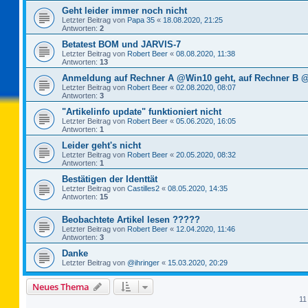
Geht leider immer noch nicht
Letzter Beitrag von
Papa 35
«
18.08.2020, 21:25
Antworten:
2
Betatest BOM und JARVIS-7
Letzter Beitrag von
Robert Beer
«
08.08.2020, 11:38
Antworten:
13
Anmeldung auf Rechner A @Win10 geht, auf Rechner B @
Letzter Beitrag von
Robert Beer
«
02.08.2020, 08:07
Antworten:
3
"Artikelinfo update" funktioniert nicht
Letzter Beitrag von
Robert Beer
«
05.06.2020, 16:05
Antworten:
1
Leider geht's nicht
Letzter Beitrag von
Robert Beer
«
20.05.2020, 08:32
Antworten:
1
Bestätigen der Identtät
Letzter Beitrag von
Castilles2
«
08.05.2020, 14:35
Antworten:
15
Beobachtete Artikel lesen ?????
Letzter Beitrag von
Robert Beer
«
12.04.2020, 11:46
Antworten:
3
Danke
Letzter Beitrag von
@ihringer
«
15.03.2020, 20:29
Neues Thema
11