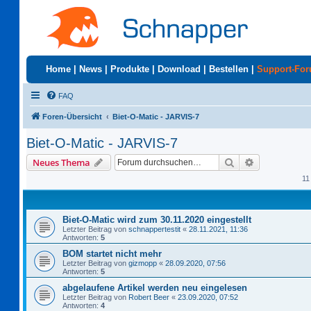
Home
|
News
|
Produkte
|
Download
|
Bestellen
|
Support-Fo
FAQ
Foren-Übersicht
Biet-O-Matic - JARVIS-7
Biet-O-Matic - JARVIS-7
Suche
Erweiterte S
Neues Thema
11
Biet-O-Matic wird zum 30.11.2020 eingestellt
Letzter Beitrag von
schnappertestit
«
28.11.2021, 11:36
Antworten:
5
BOM startet nicht mehr
Letzter Beitrag von
gizmopp
«
28.09.2020, 07:56
Antworten:
5
abgelaufene Artikel werden neu eingelesen
Letzter Beitrag von
Robert Beer
«
23.09.2020, 07:52
Antworten:
4