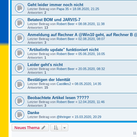
Geht leider immer noch nicht
Letzter Beitrag von
Papa 35
«
18.08.2020, 21:25
Antworten:
2
Betatest BOM und JARVIS-7
Letzter Beitrag von
Robert Beer
«
08.08.2020, 11:38
Antworten:
13
Anmeldung auf Rechner A @Win10 geht, auf Rechner B @
Letzter Beitrag von
Robert Beer
«
02.08.2020, 08:07
Antworten:
3
"Artikelinfo update" funktioniert nicht
Letzter Beitrag von
Robert Beer
«
05.06.2020, 16:05
Antworten:
1
Leider geht's nicht
Letzter Beitrag von
Robert Beer
«
20.05.2020, 08:32
Antworten:
1
Bestätigen der Identtät
Letzter Beitrag von
Castilles2
«
08.05.2020, 14:35
Antworten:
15
Beobachtete Artikel lesen ?????
Letzter Beitrag von
Robert Beer
«
12.04.2020, 11:46
Antworten:
3
Danke
Letzter Beitrag von
@ihringer
«
15.03.2020, 20:29
Neues Thema
11