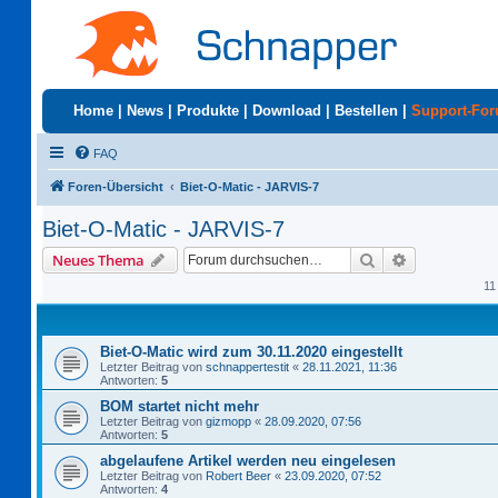
Home
|
News
|
Produkte
|
Download
|
Bestellen
|
Support-Fo
FAQ
Foren-Übersicht
Biet-O-Matic - JARVIS-7
Biet-O-Matic - JARVIS-7
Suche
Erweiterte S
Neues Thema
11
Biet-O-Matic wird zum 30.11.2020 eingestellt
Letzter Beitrag von
schnappertestit
«
28.11.2021, 11:36
Antworten:
5
BOM startet nicht mehr
Letzter Beitrag von
gizmopp
«
28.09.2020, 07:56
Antworten:
5
abgelaufene Artikel werden neu eingelesen
Letzter Beitrag von
Robert Beer
«
23.09.2020, 07:52
Antworten:
4