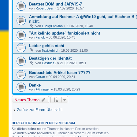
Betatest BOM und JARVIS-7
von
Robert Beer
»
17.02.2020, 16:57
Anmeldung auf Rechner A @Win10 geht, auf Rechner B
nicht.
von
LuckyOldMan
»
21.07.2020, 15:40
"Artikelinfo update" funktioniert nicht
von
Fanok
»
05.06.2020, 15:43
Leider geht's nicht
von
flexiblebird
»
19.05.2020, 21:00
Bestätigen der Identtät
von
Castilles2
»
21.03.2020, 18:11
Beobachtete Artikel lesen ?????
von
Goran
»
09.04.2020, 20:31
Danke
von
@ihringer
»
15.03.2020, 20:29
Neues Thema
Zurück zur Foren-Übersicht
BERECHTIGUNGEN IN DIESEM FORUM
Sie dürfen
keine
neuen Themen in diesem Forum erstellen.
Sie dürfen
keine
Antworten zu Themen in diesem Forum erstellen.