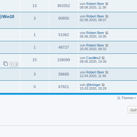
von
Robert Beer
13
363352
08.08.2020, 11:38
 @Win10
von
Robert Beer
3
60850
02.08.2020, 08:07
von
Robert Beer
1
51062
05.06.2020, 16:05
von
Robert Beer
1
48727
20.05.2020, 08:32
von
Castilles2
15
158099
08.05.2020, 14:35
1
2
von
Robert Beer
3
58685
12.04.2020, 11:46
von
@ihringer
0
67821
15.03.2020, 20:29
11 Themen • 
Geh