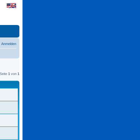
Anmelden
Seite
1
von
1