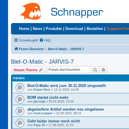
Home
|
News
|
Produkte
|
Download
|
Bestellen
|
Support-Fo
Schnellzugriff
FAQ
Foren-Übersicht
Biet-O-Matic - JARVIS-7
Biet-O-Matic - JARVIS-7
Suche
Erweiterte S
Neues Thema
THEMEN
Biet-O-Matic wird zum 30.11.2020 eingestellt
von
Robert Beer
»
12.11.2020, 14:49
BOM startet nicht mehr
von
gizmopp
»
25.09.2020, 23:26
abgelaufene Artikel werden neu eingelesen
von
tronicsnapper
»
22.09.2020, 09:15
Geht leider immer noch nicht
von
Papa 35
»
17.08.2020, 21:53