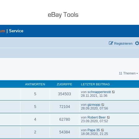
rum
|
Service
Registrieren
11 Themen • 
uche
ANTWORTEN
ZUGRIFFE
LETZTER BEITRAG
von
schnappertestit
5
354503
28.11.2021, 11:36
von
gizmopp
5
72104
28.09.2020, 07:56
von
Robert Beer
4
62780
23.09.2020, 07:52
von
Papa 35
2
54384
18.08.2020, 21:25