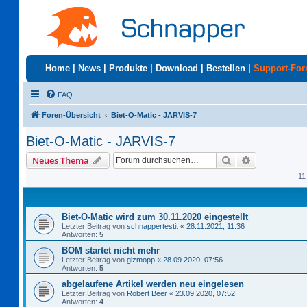
Home
|
News
|
Produkte
|
Download
|
Bestellen
|
Support-Fo
FAQ
Foren-Übersicht
Biet-O-Matic - JARVIS-7
Biet-O-Matic - JARVIS-7
Suche
Erweiterte S
Neues Thema
11
Biet-O-Matic wird zum 30.11.2020 eingestellt
Letzter Beitrag von
schnappertestit
«
28.11.2021, 11:36
Antworten:
5
BOM startet nicht mehr
Letzter Beitrag von
gizmopp
«
28.09.2020, 07:56
Antworten:
5
abgelaufene Artikel werden neu eingelesen
Letzter Beitrag von
Robert Beer
«
23.09.2020, 07:52
Antworten:
4