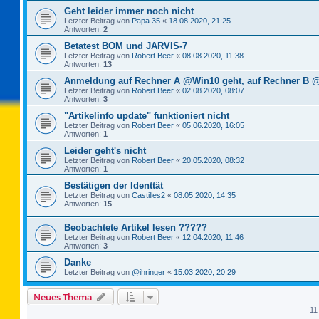
Geht leider immer noch nicht
Letzter Beitrag von
Papa 35
«
18.08.2020, 21:25
Antworten:
2
Betatest BOM und JARVIS-7
Letzter Beitrag von
Robert Beer
«
08.08.2020, 11:38
Antworten:
13
Anmeldung auf Rechner A @Win10 geht, auf Rechner B @
Letzter Beitrag von
Robert Beer
«
02.08.2020, 08:07
Antworten:
3
"Artikelinfo update" funktioniert nicht
Letzter Beitrag von
Robert Beer
«
05.06.2020, 16:05
Antworten:
1
Leider geht's nicht
Letzter Beitrag von
Robert Beer
«
20.05.2020, 08:32
Antworten:
1
Bestätigen der Identtät
Letzter Beitrag von
Castilles2
«
08.05.2020, 14:35
Antworten:
15
Beobachtete Artikel lesen ?????
Letzter Beitrag von
Robert Beer
«
12.04.2020, 11:46
Antworten:
3
Danke
Letzter Beitrag von
@ihringer
«
15.03.2020, 20:29
Neues Thema
11