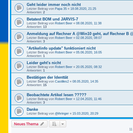
Geht leider immer noch nicht
Letzter Beitrag von
Papa 35
«
18.08.2020, 21:25
Antworten:
2
Betatest BOM und JARVIS-7
Letzter Beitrag von
Robert Beer
«
08.08.2020, 11:38
Antworten:
13
Anmeldung auf Rechner A @Win10 geht, auf Rechner B @
Letzter Beitrag von
Robert Beer
«
02.08.2020, 08:07
Antworten:
3
"Artikelinfo update" funktioniert nicht
Letzter Beitrag von
Robert Beer
«
05.06.2020, 16:05
Antworten:
1
Leider geht's nicht
Letzter Beitrag von
Robert Beer
«
20.05.2020, 08:32
Antworten:
1
Bestätigen der Identtät
Letzter Beitrag von
Castilles2
«
08.05.2020, 14:35
Antworten:
15
Beobachtete Artikel lesen ?????
Letzter Beitrag von
Robert Beer
«
12.04.2020, 11:46
Antworten:
3
Danke
Letzter Beitrag von
@ihringer
«
15.03.2020, 20:29
Neues Thema
11