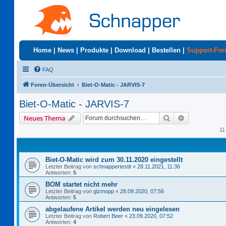
Home
|
News
|
Produkte
|
Download
|
Bestellen
|
Support-Fo
FAQ
Foren-Übersicht
Biet-O-Matic - JARVIS-7
Biet-O-Matic - JARVIS-7
Suche
Erweiterte S
Neues Thema
11
Biet-O-Matic wird zum 30.11.2020 eingestellt
Letzter Beitrag von
schnappertestit
«
28.11.2021, 11:36
Antworten:
5
BOM startet nicht mehr
Letzter Beitrag von
gizmopp
«
28.09.2020, 07:56
Antworten:
5
abgelaufene Artikel werden neu eingelesen
Letzter Beitrag von
Robert Beer
«
23.09.2020, 07:52
Antworten:
4