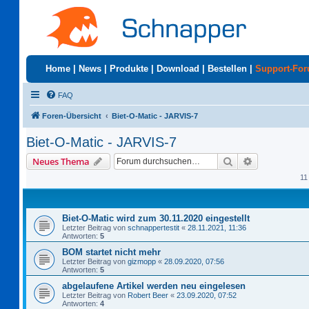
Home
|
News
|
Produkte
|
Download
|
Bestellen
|
Support-Fo
FAQ
Foren-Übersicht
Biet-O-Matic - JARVIS-7
Biet-O-Matic - JARVIS-7
Suche
Erweiterte S
Neues Thema
11
Biet-O-Matic wird zum 30.11.2020 eingestellt
Letzter Beitrag von
schnappertestit
«
28.11.2021, 11:36
Antworten:
5
BOM startet nicht mehr
Letzter Beitrag von
gizmopp
«
28.09.2020, 07:56
Antworten:
5
abgelaufene Artikel werden neu eingelesen
Letzter Beitrag von
Robert Beer
«
23.09.2020, 07:52
Antworten:
4