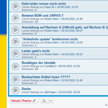
Geht leider immer noch nicht
Letzter Beitrag von
Papa 35
«
18.08.2020, 21:25
Antworten:
2
Betatest BOM und JARVIS-7
Letzter Beitrag von
Robert Beer
«
08.08.2020, 11:38
Antworten:
13
Anmeldung auf Rechner A @Win10 geht, auf Rechner B @
Letzter Beitrag von
Robert Beer
«
02.08.2020, 08:07
Antworten:
3
"Artikelinfo update" funktioniert nicht
Letzter Beitrag von
Robert Beer
«
05.06.2020, 16:05
Antworten:
1
Leider geht's nicht
Letzter Beitrag von
Robert Beer
«
20.05.2020, 08:32
Antworten:
1
Bestätigen der Identtät
Letzter Beitrag von
Castilles2
«
08.05.2020, 14:35
Antworten:
15
Beobachtete Artikel lesen ?????
Letzter Beitrag von
Robert Beer
«
12.04.2020, 11:46
Antworten:
3
Danke
Letzter Beitrag von
@ihringer
«
15.03.2020, 20:29
Neues Thema
11