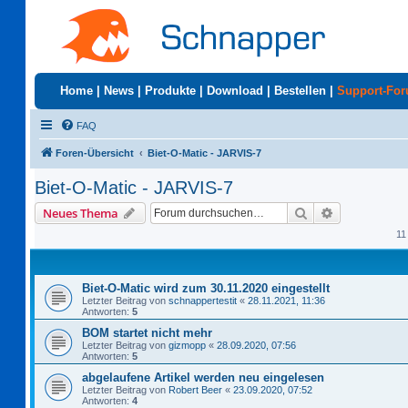
Home
|
News
|
Produkte
|
Download
|
Bestellen
|
Support-Fo
FAQ
Foren-Übersicht
Biet-O-Matic - JARVIS-7
Biet-O-Matic - JARVIS-7
Suche
Erweiterte S
Neues Thema
11
Biet-O-Matic wird zum 30.11.2020 eingestellt
Letzter Beitrag von
schnappertestit
«
28.11.2021, 11:36
Antworten:
5
BOM startet nicht mehr
Letzter Beitrag von
gizmopp
«
28.09.2020, 07:56
Antworten:
5
abgelaufene Artikel werden neu eingelesen
Letzter Beitrag von
Robert Beer
«
23.09.2020, 07:52
Antworten:
4