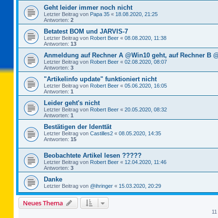
Geht leider immer noch nicht
Letzter Beitrag von
Papa 35
«
18.08.2020, 21:25
Antworten:
2
Betatest BOM und JARVIS-7
Letzter Beitrag von
Robert Beer
«
08.08.2020, 11:38
Antworten:
13
Anmeldung auf Rechner A @Win10 geht, auf Rechner B @
Letzter Beitrag von
Robert Beer
«
02.08.2020, 08:07
Antworten:
3
"Artikelinfo update" funktioniert nicht
Letzter Beitrag von
Robert Beer
«
05.06.2020, 16:05
Antworten:
1
Leider geht's nicht
Letzter Beitrag von
Robert Beer
«
20.05.2020, 08:32
Antworten:
1
Bestätigen der Identtät
Letzter Beitrag von
Castilles2
«
08.05.2020, 14:35
Antworten:
15
Beobachtete Artikel lesen ?????
Letzter Beitrag von
Robert Beer
«
12.04.2020, 11:46
Antworten:
3
Danke
Letzter Beitrag von
@ihringer
«
15.03.2020, 20:29
Neues Thema
11