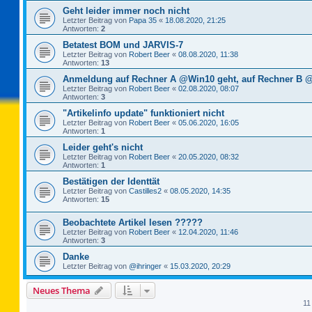
Geht leider immer noch nicht
Letzter Beitrag von
Papa 35
«
18.08.2020, 21:25
Antworten:
2
Betatest BOM und JARVIS-7
Letzter Beitrag von
Robert Beer
«
08.08.2020, 11:38
Antworten:
13
Anmeldung auf Rechner A @Win10 geht, auf Rechner B @
Letzter Beitrag von
Robert Beer
«
02.08.2020, 08:07
Antworten:
3
"Artikelinfo update" funktioniert nicht
Letzter Beitrag von
Robert Beer
«
05.06.2020, 16:05
Antworten:
1
Leider geht's nicht
Letzter Beitrag von
Robert Beer
«
20.05.2020, 08:32
Antworten:
1
Bestätigen der Identtät
Letzter Beitrag von
Castilles2
«
08.05.2020, 14:35
Antworten:
15
Beobachtete Artikel lesen ?????
Letzter Beitrag von
Robert Beer
«
12.04.2020, 11:46
Antworten:
3
Danke
Letzter Beitrag von
@ihringer
«
15.03.2020, 20:29
Neues Thema
11