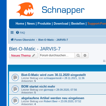
Home
|
News
|
Produkte
|
Download
|
Bestellen
|
Support-Fo
FAQ
Foren-Übersicht
Biet-O-Matic - JARVIS-7
Biet-O-Matic - JARVIS-7
Suche
Erweiterte S
Neues Thema
11
Biet-O-Matic wird zum 30.11.2020 eingestellt
Letzter Beitrag von
schnappertestit
«
28.11.2021, 11:36
Antworten:
5
BOM startet nicht mehr
Letzter Beitrag von
gizmopp
«
28.09.2020, 07:56
Antworten:
5
abgelaufene Artikel werden neu eingelesen
Letzter Beitrag von
Robert Beer
«
23.09.2020, 07:52
Antworten:
4