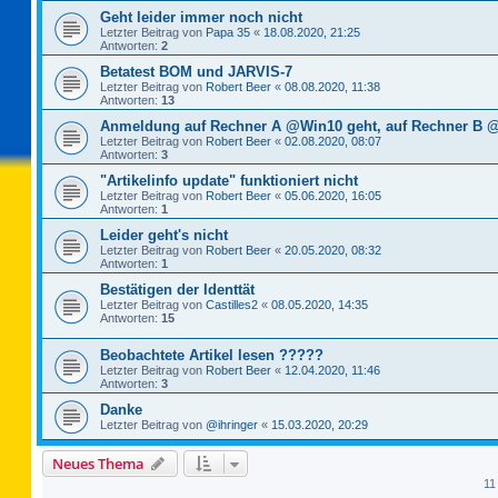
Geht leider immer noch nicht
Letzter Beitrag von
Papa 35
«
18.08.2020, 21:25
Antworten:
2
Betatest BOM und JARVIS-7
Letzter Beitrag von
Robert Beer
«
08.08.2020, 11:38
Antworten:
13
Anmeldung auf Rechner A @Win10 geht, auf Rechner B @
Letzter Beitrag von
Robert Beer
«
02.08.2020, 08:07
Antworten:
3
"Artikelinfo update" funktioniert nicht
Letzter Beitrag von
Robert Beer
«
05.06.2020, 16:05
Antworten:
1
Leider geht's nicht
Letzter Beitrag von
Robert Beer
«
20.05.2020, 08:32
Antworten:
1
Bestätigen der Identtät
Letzter Beitrag von
Castilles2
«
08.05.2020, 14:35
Antworten:
15
Beobachtete Artikel lesen ?????
Letzter Beitrag von
Robert Beer
«
12.04.2020, 11:46
Antworten:
3
Danke
Letzter Beitrag von
@ihringer
«
15.03.2020, 20:29
Neues Thema
11