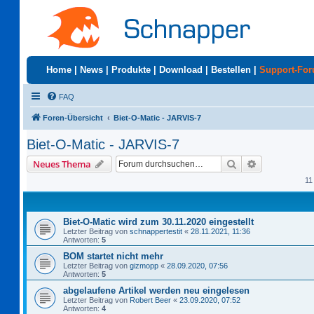
Home
|
News
|
Produkte
|
Download
|
Bestellen
|
Support-Fo
FAQ
Foren-Übersicht
Biet-O-Matic - JARVIS-7
Biet-O-Matic - JARVIS-7
Suche
Erweiterte S
Neues Thema
11
Biet-O-Matic wird zum 30.11.2020 eingestellt
Letzter Beitrag von
schnappertestit
«
28.11.2021, 11:36
Antworten:
5
BOM startet nicht mehr
Letzter Beitrag von
gizmopp
«
28.09.2020, 07:56
Antworten:
5
abgelaufene Artikel werden neu eingelesen
Letzter Beitrag von
Robert Beer
«
23.09.2020, 07:52
Antworten:
4