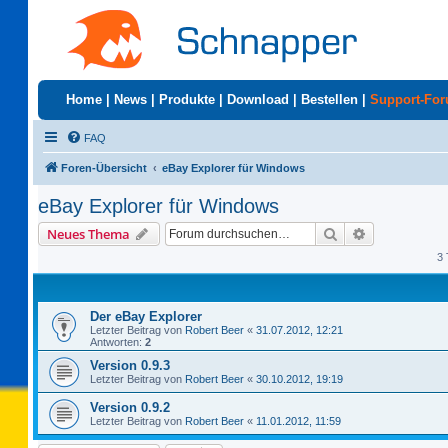
Home
|
News
|
Produkte
|
Download
|
Bestellen
|
Support-Fo
FAQ
Foren-Übersicht
eBay Explorer für Windows
eBay Explorer für Windows
Suche
Erweiterte S
Neues Thema
3 
Der eBay Explorer
Letzter Beitrag von
Robert Beer
«
31.07.2012, 12:21
Antworten:
2
Version 0.9.3
Letzter Beitrag von
Robert Beer
«
30.10.2012, 19:19
Version 0.9.2
Letzter Beitrag von
Robert Beer
«
11.01.2012, 11:59