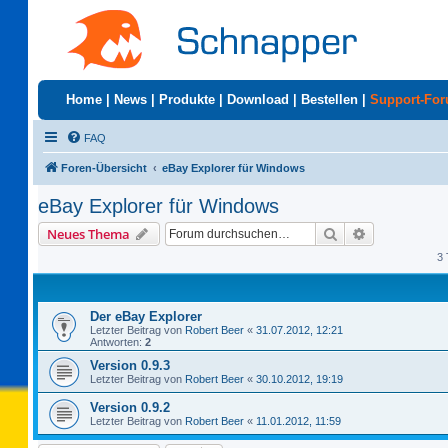
Home
|
News
|
Produkte
|
Download
|
Bestellen
|
Support-Fo
FAQ
Foren-Übersicht
eBay Explorer für Windows
eBay Explorer für Windows
Suche
Erweiterte S
Neues Thema
3 
Der eBay Explorer
Letzter Beitrag von
Robert Beer
«
31.07.2012, 12:21
Antworten:
2
Version 0.9.3
Letzter Beitrag von
Robert Beer
«
30.10.2012, 19:19
Version 0.9.2
Letzter Beitrag von
Robert Beer
«
11.01.2012, 11:59