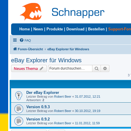
Home
|
News
|
Produkte
|
Download
|
Bestellen
|
Support-Fo
FAQ
Foren-Übersicht
eBay Explorer für Windows
eBay Explorer für Windows
Suche
Erweiterte S
Neues Thema
3 
Der eBay Explorer
Letzter Beitrag von
Robert Beer
«
31.07.2012, 12:21
Antworten:
2
Version 0.9.3
Letzter Beitrag von
Robert Beer
«
30.10.2012, 19:19
Version 0.9.2
Letzter Beitrag von
Robert Beer
«
11.01.2012, 11:59