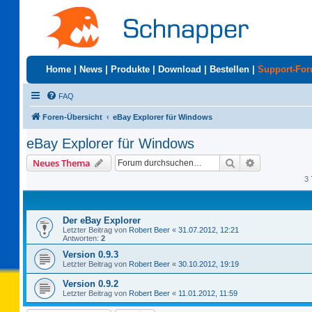
Home
|
News
|
Produkte
|
Download
|
Bestellen
|
Support-Fo
FAQ
Foren-Übersicht
eBay Explorer für Windows
eBay Explorer für Windows
Suche
Erweiterte S
Neues Thema
3 
Der eBay Explorer
Letzter Beitrag von
Robert Beer
«
31.07.2012, 12:21
Antworten:
2
Version 0.9.3
Letzter Beitrag von
Robert Beer
«
30.10.2012, 19:19
Version 0.9.2
Letzter Beitrag von
Robert Beer
«
11.01.2012, 11:59