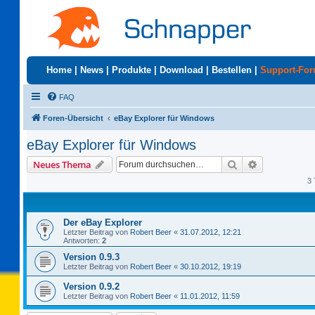
Home
|
News
|
Produkte
|
Download
|
Bestellen
|
Support-Fo
FAQ
Foren-Übersicht
eBay Explorer für Windows
eBay Explorer für Windows
Suche
Erweiterte S
Neues Thema
3 
Der eBay Explorer
Letzter Beitrag von
Robert Beer
«
31.07.2012, 12:21
Antworten:
2
Version 0.9.3
Letzter Beitrag von
Robert Beer
«
30.10.2012, 19:19
Version 0.9.2
Letzter Beitrag von
Robert Beer
«
11.01.2012, 11:59