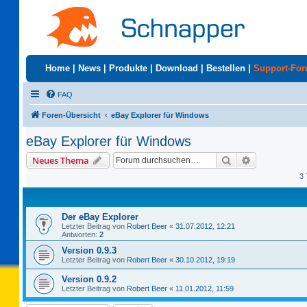
Home
|
News
|
Produkte
|
Download
|
Bestellen
|
Support-Fo
FAQ
Foren-Übersicht
eBay Explorer für Windows
eBay Explorer für Windows
Suche
Erweiterte S
Neues Thema
3 
Der eBay Explorer
Letzter Beitrag von
Robert Beer
«
31.07.2012, 12:21
Antworten:
2
Version 0.9.3
Letzter Beitrag von
Robert Beer
«
30.10.2012, 19:19
Version 0.9.2
Letzter Beitrag von
Robert Beer
«
11.01.2012, 11:59