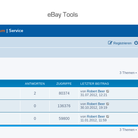
rum
|
Service
Registrieren
3 Themen • 
uche
ANTWORTEN
ZUGRIFFE
LETZTER BEITRAG
von
Robert Beer
2
80374
31.07.2012, 12:21
von
Robert Beer
0
136376
30.10.2012, 19:19
von
Robert Beer
0
59800
11.01.2012, 11:59
3 Themen • 