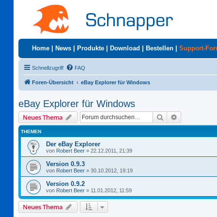
Home
|
News
|
Produkte
|
Download
|
Bestellen
|
Support-Fo
Schnellzugriff
FAQ
Foren-Übersicht
eBay Explorer für Windows
eBay Explorer für Windows
Suche
Erweiterte S
Neues Thema
THEMEN
Der eBay Explorer
von
Robert Beer
»
22.12.2011, 21:39
Version 0.9.3
von
Robert Beer
»
30.10.2012, 19:19
Version 0.9.2
von
Robert Beer
»
11.01.2012, 11:59
Neues Thema