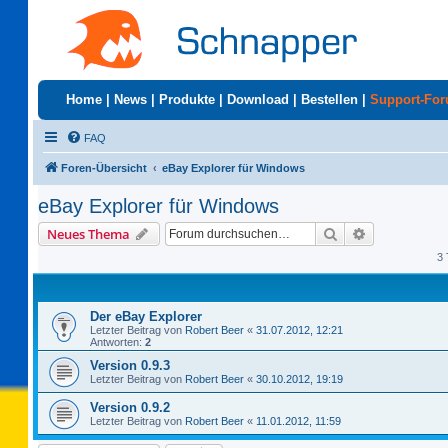
Home
|
News
|
Produkte
|
Download
|
Bestellen
|
Support-Fo
FAQ
Foren-Übersicht
eBay Explorer für Windows
eBay Explorer für Windows
Suche
Erweiterte S
Neues Thema
3 
Der eBay Explorer
Letzter Beitrag von
Robert Beer
«
31.07.2012, 12:21
Antworten:
2
Version 0.9.3
Letzter Beitrag von
Robert Beer
«
30.10.2012, 19:19
Version 0.9.2
Letzter Beitrag von
Robert Beer
«
11.01.2012, 11:59