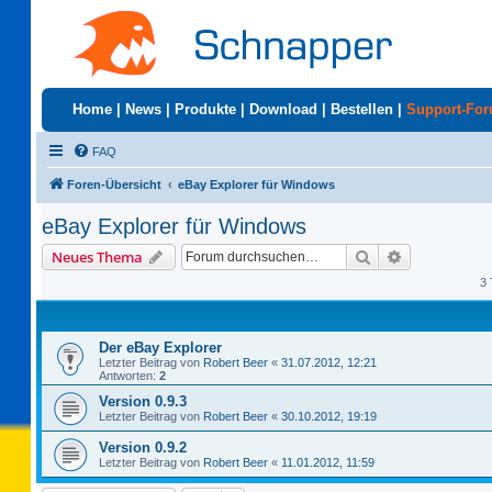
Home
|
News
|
Produkte
|
Download
|
Bestellen
|
Support-Fo
FAQ
Foren-Übersicht
eBay Explorer für Windows
eBay Explorer für Windows
Suche
Erweiterte S
Neues Thema
3 
Der eBay Explorer
Letzter Beitrag von
Robert Beer
«
31.07.2012, 12:21
Antworten:
2
Version 0.9.3
Letzter Beitrag von
Robert Beer
«
30.10.2012, 19:19
Version 0.9.2
Letzter Beitrag von
Robert Beer
«
11.01.2012, 11:59