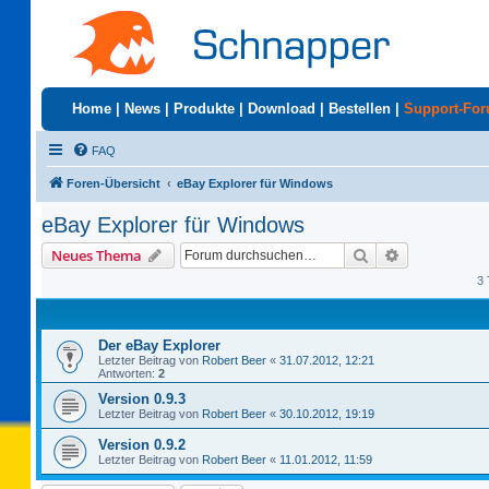
Home
|
News
|
Produkte
|
Download
|
Bestellen
|
Support-Fo
FAQ
Foren-Übersicht
eBay Explorer für Windows
eBay Explorer für Windows
Suche
Erweiterte S
Neues Thema
3 
Der eBay Explorer
Letzter Beitrag von
Robert Beer
«
31.07.2012, 12:21
Antworten:
2
Version 0.9.3
Letzter Beitrag von
Robert Beer
«
30.10.2012, 19:19
Version 0.9.2
Letzter Beitrag von
Robert Beer
«
11.01.2012, 11:59