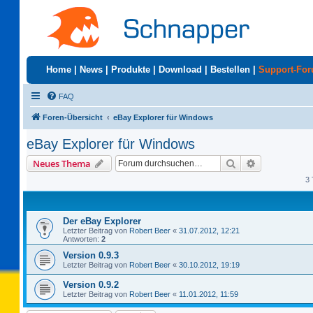
Home
|
News
|
Produkte
|
Download
|
Bestellen
|
Support-Fo
FAQ
Foren-Übersicht
eBay Explorer für Windows
eBay Explorer für Windows
Suche
Erweiterte S
Neues Thema
3 
Der eBay Explorer
Letzter Beitrag von
Robert Beer
«
31.07.2012, 12:21
Antworten:
2
Version 0.9.3
Letzter Beitrag von
Robert Beer
«
30.10.2012, 19:19
Version 0.9.2
Letzter Beitrag von
Robert Beer
«
11.01.2012, 11:59