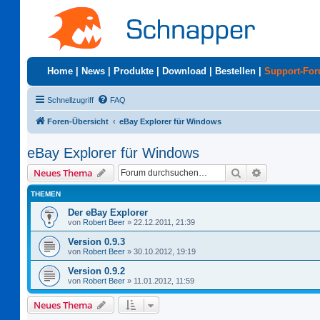
Home
|
News
|
Produkte
|
Download
|
Bestellen
|
Support-Fo
Schnellzugriff
FAQ
Foren-Übersicht
eBay Explorer für Windows
eBay Explorer für Windows
Suche
Erweiterte S
Neues Thema
THEMEN
Der eBay Explorer
von
Robert Beer
»
22.12.2011, 21:39
Version 0.9.3
von
Robert Beer
»
30.10.2012, 19:19
Version 0.9.2
von
Robert Beer
»
11.01.2012, 11:59
Neues Thema