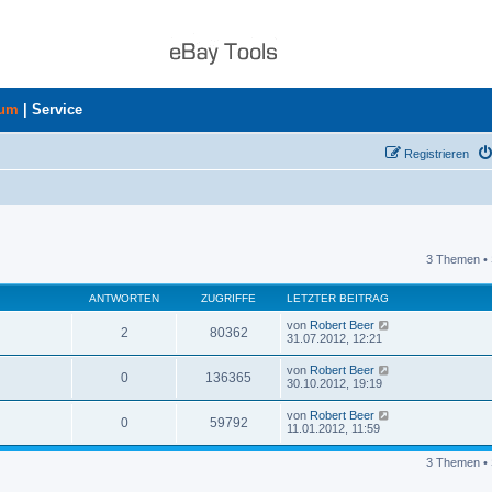
rum
|
Service
Registrieren
3 Themen • 
uche
ANTWORTEN
ZUGRIFFE
LETZTER BEITRAG
von
Robert Beer
2
80362
31.07.2012, 12:21
von
Robert Beer
0
136365
30.10.2012, 19:19
von
Robert Beer
0
59792
11.01.2012, 11:59
3 Themen • 