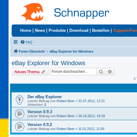
Home
|
News
|
Produkte
|
Download
|
Bestellen
|
Support-Fo
FAQ
Foren-Übersicht
eBay Explorer für Windows
eBay Explorer für Windows
Suche
Erweiterte S
Neues Thema
3 
Der eBay Explorer
Letzter Beitrag von
Robert Beer
«
31.07.2012, 12:21
Antworten:
2
Version 0.9.3
Letzter Beitrag von
Robert Beer
«
30.10.2012, 19:19
Version 0.9.2
Letzter Beitrag von
Robert Beer
«
11.01.2012, 11:59