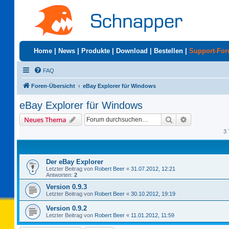
Home
|
News
|
Produkte
|
Download
|
Bestellen
|
Support-Fo
FAQ
Foren-Übersicht
eBay Explorer für Windows
eBay Explorer für Windows
Suche
Erweiterte S
Neues Thema
3 
Der eBay Explorer
Letzter Beitrag von
Robert Beer
«
31.07.2012, 12:21
Antworten:
2
Version 0.9.3
Letzter Beitrag von
Robert Beer
«
30.10.2012, 19:19
Version 0.9.2
Letzter Beitrag von
Robert Beer
«
11.01.2012, 11:59