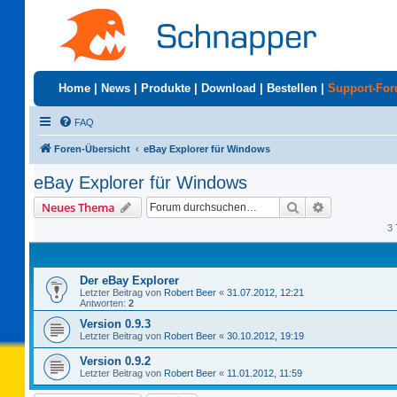
Home
|
News
|
Produkte
|
Download
|
Bestellen
|
Support-Fo
FAQ
Foren-Übersicht
eBay Explorer für Windows
eBay Explorer für Windows
Suche
Erweiterte S
Neues Thema
3 
Der eBay Explorer
Letzter Beitrag von
Robert Beer
«
31.07.2012, 12:21
Antworten:
2
Version 0.9.3
Letzter Beitrag von
Robert Beer
«
30.10.2012, 19:19
Version 0.9.2
Letzter Beitrag von
Robert Beer
«
11.01.2012, 11:59