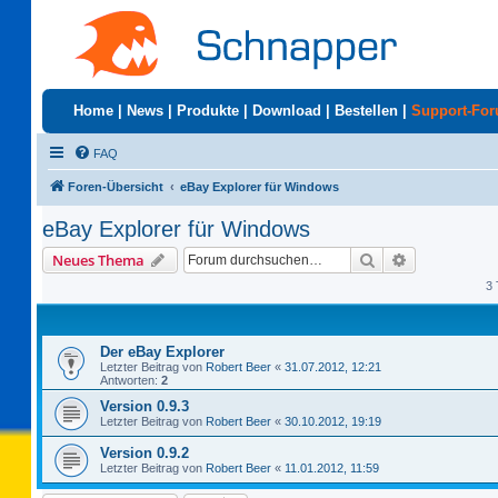
Home
|
News
|
Produkte
|
Download
|
Bestellen
|
Support-Fo
FAQ
Foren-Übersicht
eBay Explorer für Windows
eBay Explorer für Windows
Suche
Erweiterte S
Neues Thema
3 
Der eBay Explorer
Letzter Beitrag von
Robert Beer
«
31.07.2012, 12:21
Antworten:
2
Version 0.9.3
Letzter Beitrag von
Robert Beer
«
30.10.2012, 19:19
Version 0.9.2
Letzter Beitrag von
Robert Beer
«
11.01.2012, 11:59