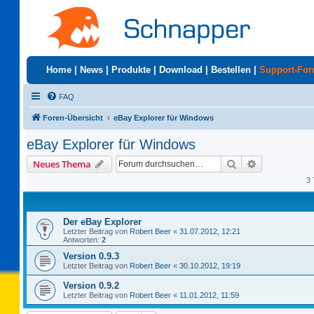
Home
|
News
|
Produkte
|
Download
|
Bestellen
|
Support-Fo
FAQ
Foren-Übersicht
eBay Explorer für Windows
eBay Explorer für Windows
Suche
Erweiterte S
Neues Thema
3 
Der eBay Explorer
Letzter Beitrag von
Robert Beer
«
31.07.2012, 12:21
Antworten:
2
Version 0.9.3
Letzter Beitrag von
Robert Beer
«
30.10.2012, 19:19
Version 0.9.2
Letzter Beitrag von
Robert Beer
«
11.01.2012, 11:59