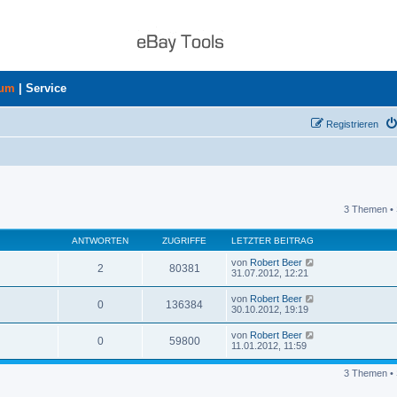
rum
|
Service
Registrieren
3 Themen • 
uche
ANTWORTEN
ZUGRIFFE
LETZTER BEITRAG
von
Robert Beer
2
80381
31.07.2012, 12:21
von
Robert Beer
0
136384
30.10.2012, 19:19
von
Robert Beer
0
59800
11.01.2012, 11:59
3 Themen • 