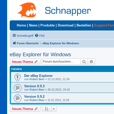
Home
|
News
|
Produkte
|
Download
|
Bestellen
|
Support-Fo
Schnellzugriff
FAQ
Foren-Übersicht
eBay Explorer für Windows
eBay Explorer für Windows
Suche
Erweiterte S
Neues Thema
THEMEN
Der eBay Explorer
von
Robert Beer
»
22.12.2011, 21:39
Version 0.9.3
von
Robert Beer
»
30.10.2012, 19:19
Version 0.9.2
von
Robert Beer
»
11.01.2012, 11:59
Neues Thema