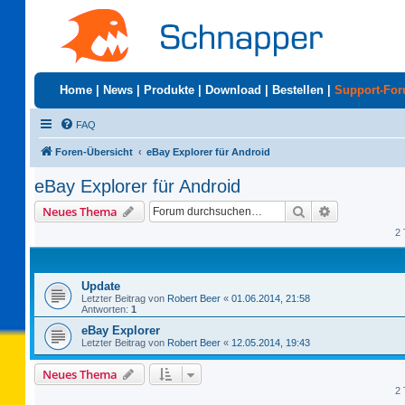
Home
|
News
|
Produkte
|
Download
|
Bestellen
|
Support-Fo
FAQ
Foren-Übersicht
eBay Explorer für Android
eBay Explorer für Android
Suche
Erweiterte S
Neues Thema
2 
Update
Letzter Beitrag von
Robert Beer
«
01.06.2014, 21:58
Antworten:
1
eBay Explorer
Letzter Beitrag von
Robert Beer
«
12.05.2014, 19:43
Neues Thema
2 