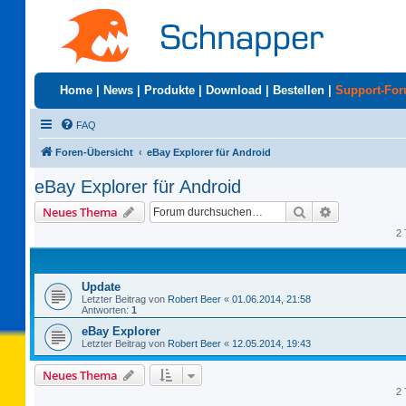
Home
|
News
|
Produkte
|
Download
|
Bestellen
|
Support-Fo
FAQ
Foren-Übersicht
eBay Explorer für Android
eBay Explorer für Android
Suche
Erweiterte S
Neues Thema
2 
Update
Letzter Beitrag von
Robert Beer
«
01.06.2014, 21:58
Antworten:
1
eBay Explorer
Letzter Beitrag von
Robert Beer
«
12.05.2014, 19:43
Neues Thema
2 