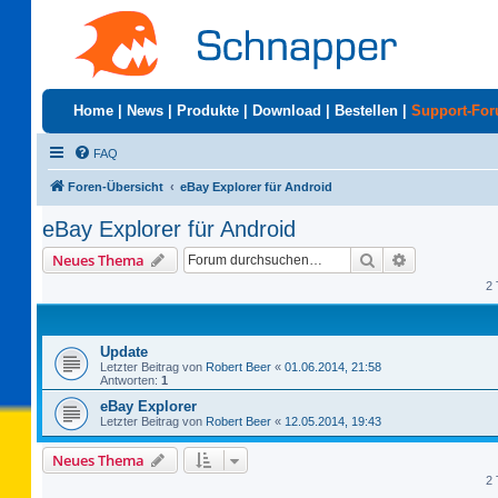
Home
|
News
|
Produkte
|
Download
|
Bestellen
|
Support-Fo
FAQ
Foren-Übersicht
eBay Explorer für Android
eBay Explorer für Android
Suche
Erweiterte S
Neues Thema
2 
Update
Letzter Beitrag von
Robert Beer
«
01.06.2014, 21:58
Antworten:
1
eBay Explorer
Letzter Beitrag von
Robert Beer
«
12.05.2014, 19:43
Neues Thema
2 