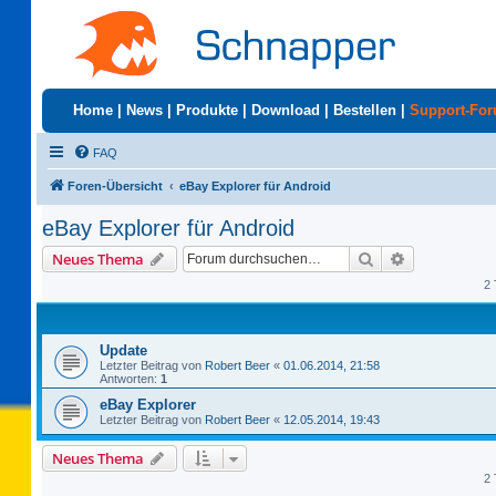
Home
|
News
|
Produkte
|
Download
|
Bestellen
|
Support-Fo
FAQ
Foren-Übersicht
eBay Explorer für Android
eBay Explorer für Android
Suche
Erweiterte S
Neues Thema
2 
Update
Letzter Beitrag von
Robert Beer
«
01.06.2014, 21:58
Antworten:
1
eBay Explorer
Letzter Beitrag von
Robert Beer
«
12.05.2014, 19:43
Neues Thema
2 