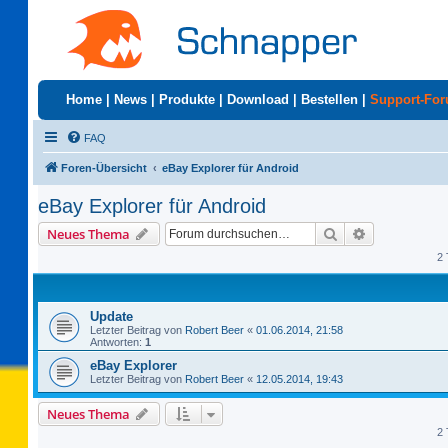
Home
|
News
|
Produkte
|
Download
|
Bestellen
|
Support-Fo
FAQ
Foren-Übersicht
eBay Explorer für Android
eBay Explorer für Android
Suche
Erweiterte S
Neues Thema
2 
Update
Letzter Beitrag von
Robert Beer
«
01.06.2014, 21:58
Antworten:
1
eBay Explorer
Letzter Beitrag von
Robert Beer
«
12.05.2014, 19:43
Neues Thema
2 