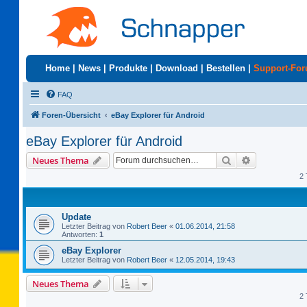
Home
|
News
|
Produkte
|
Download
|
Bestellen
|
Support-Fo
FAQ
Foren-Übersicht
eBay Explorer für Android
eBay Explorer für Android
Suche
Erweiterte S
Neues Thema
2 
Update
Letzter Beitrag von
Robert Beer
«
01.06.2014, 21:58
Antworten:
1
eBay Explorer
Letzter Beitrag von
Robert Beer
«
12.05.2014, 19:43
Neues Thema
2 