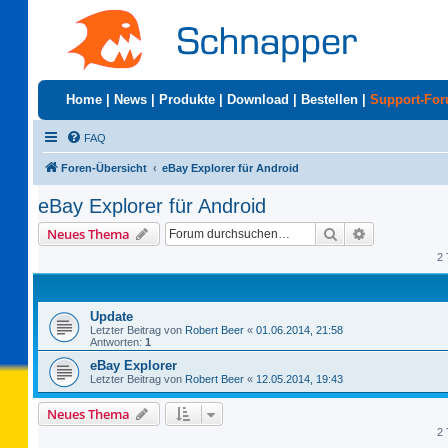
Home
|
News
|
Produkte
|
Download
|
Bestellen
|
Support-Fo
FAQ
Foren-Übersicht
eBay Explorer für Android
eBay Explorer für Android
Suche
Erweiterte S
Neues Thema
2 
Update
Letzter Beitrag von
Robert Beer
«
01.06.2014, 21:58
Antworten:
1
eBay Explorer
Letzter Beitrag von
Robert Beer
«
12.05.2014, 19:43
Neues Thema
2 