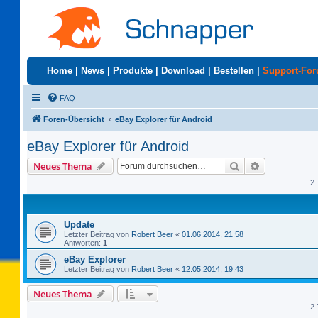
Home
|
News
|
Produkte
|
Download
|
Bestellen
|
Support-Fo
FAQ
Foren-Übersicht
eBay Explorer für Android
eBay Explorer für Android
Suche
Erweiterte S
Neues Thema
2 
Update
Letzter Beitrag von
Robert Beer
«
01.06.2014, 21:58
Antworten:
1
eBay Explorer
Letzter Beitrag von
Robert Beer
«
12.05.2014, 19:43
Neues Thema
2 